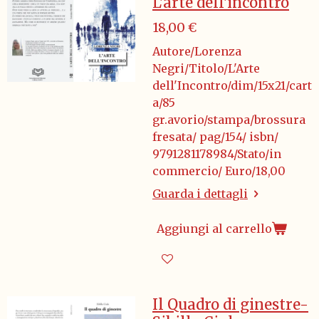
L'arte dell'incontro
18,00 €
Autore/Lorenza
Negri/Titolo/L'Arte
dell'Incontro/dim/15x21/cart
a/85
gr.avorio/stampa/brossura
fresata/ pag/154/ isbn/
9791281178984/Stato/in
commercio/ Euro/18,00
Guarda i dettagli
Aggiungi al carrello
Il Quadro di ginestre-