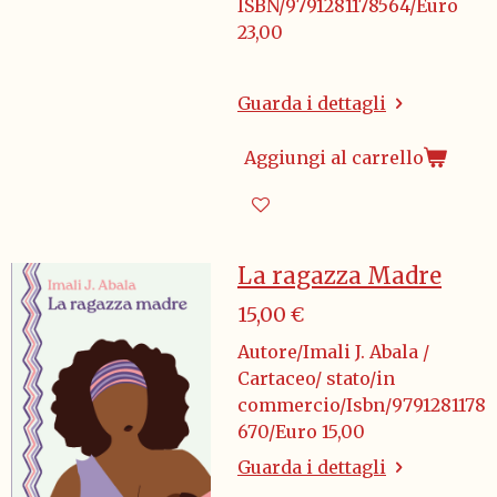
ISBN/9791281178564/Euro
23,00
Guarda i dettagli
Aggiungi al carrello
La ragazza Madre
15,00 €
Autore/Imali J. Abala /
Cartaceo/ stato/in
commercio/Isbn/9791281178
670/Euro 15,00
Guarda i dettagli