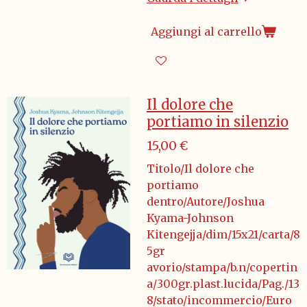
Aggiungi al carrello
Il dolore che
portiamo in silenzio
15,00 €
Titolo/Il dolore che
portiamo
dentro/Autore/Joshua
Kyama-Johnson
Kitengejja/dim/15x21/carta/8
5gr
avorio/stampa/b.n/copertin
a/300gr.plast.lucida/Pag./13
8/stato/incommercio/Euro