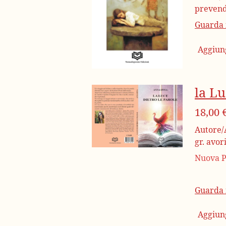
prevend
Guarda i
Aggiung
la Lu
18,00 
Autore/A
gr. avo
Nuova P
Guarda i
Aggiung