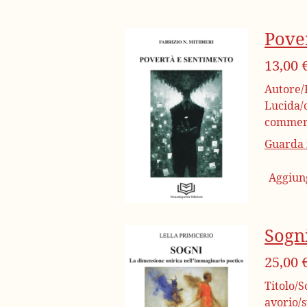
Pove
13,00 
Autore/F
Lucida/c
commerc
Guarda i
Aggiung
Sogn
25,00 
Titolo/S
avorio/