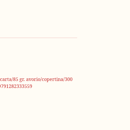
carta/85 gr. avorio/copertina/300
/ 9791282333559