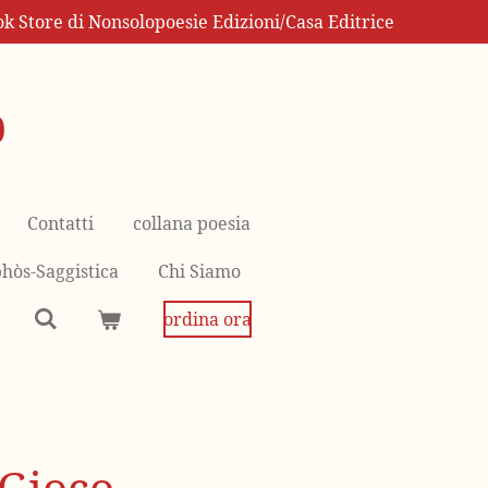
k Store di Nonsolopoesie Edizioni/Casa Editrice
p
Contatti
collana poesia
hòs-Saggistica
Chi Siamo
ordina ora
 Gioco