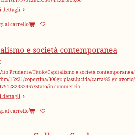
 dettagli
i al carrello
talismo e società contemporanea
€
Vito Prudente/Titolo/Capitalismo e società contemporanea
im/15x21/copertina/300gr. plast.lucida/carta/85 gr. avorio
9791282333467/Stato/in commercio
 dettagli
i al carrello