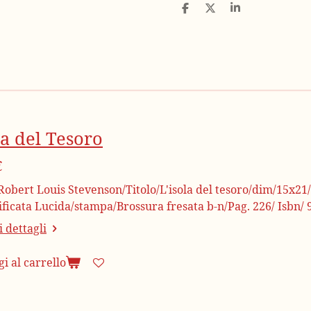
C
C
C
o
o
o
n
n
n
d
d
d
i
i
i
v
v
v
i
i
i
d
d
d
i
i
i
la del Tesoro
€
obert Louis Stevenson/Titolo/L'isola del tesoro/dim/15x21/
tificata Lucida/stampa/Brossura fresata b-n/Pag. 226/ Isbn
 dettagli
i al carrello