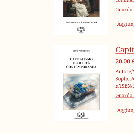
Guarda i
Aggiung
Capi
20,00 
Autore/
Sophos/d
n/ISBN/
Guarda i
Aggiung