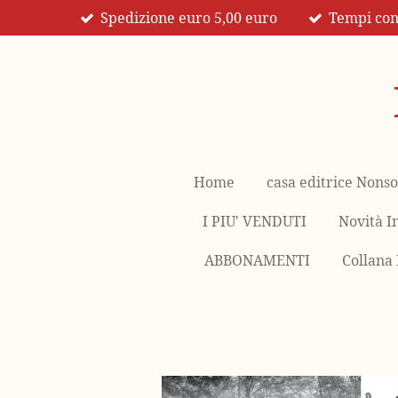
Spedizione euro 5,00 euro
Tempi cons
Vai
al
contenuto
principale
Home
casa editrice Nonso
I PIU' VENDUTI
Novità I
ABBONAMENTI
Collana 