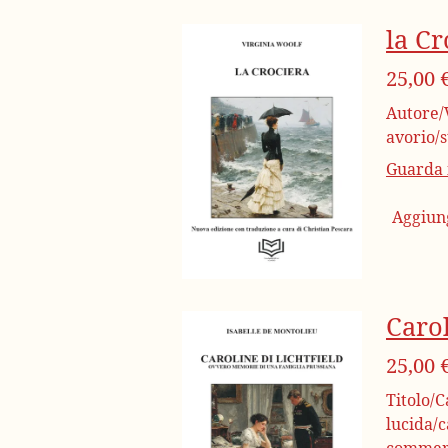
la Cr
25,00 
Autore/V
avorio/
Guarda i
Aggiung
Carol
25,00 
Titolo/C
lucida/c
commerc