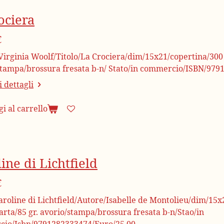
ociera
€
irginia Woolf/Titolo/La Crociera/dim/15x21/copertina/300 gr
stampa/brossura fresata b-n/ Stato/in commercio/ISBN/979
 dettagli
i al carrello
ine di Lichtfield
€
aroline di Lichtfield/Autore/Isabelle de Montolieu/dim/15x2
arta/85 gr. avorio/stampa/brossura fresata b-n/Stao/in
io/Isbn/9791282333474/Euro/25,00