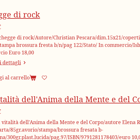
gge di rock
€
chegge di rock/Autore/Christian Pescara/dim.15x21/copertin
stampa brossura fresta b/n/pag 122/Stato/ In commercio/Is
io Euro 18,00
 dettagli
i al carrello
talità dell'Anima della Mente e del 
€
a vitalità dell'Anima della Mente e del Corpo/autore Elena 
arta/85gr.avorio/stampa/brossura fresata b-
ina/300gr.plast.lucida/pag.97/ISBN/9791281178403/euro 10,