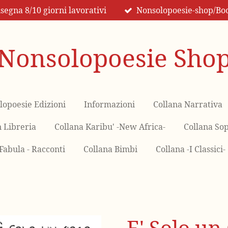
egna 8/10 giorni lavorativi
Nonsolopoesie-shop/Boo
Nonsolopoesie Sho
lopoesie Edizioni
Informazioni
Collana Narrativa
n Libreria
Collana Karibu' -New Africa-
Collana Sop
Fabula - Racconti
Collana Bimbi
Collana -I Classici-
E' Solo un