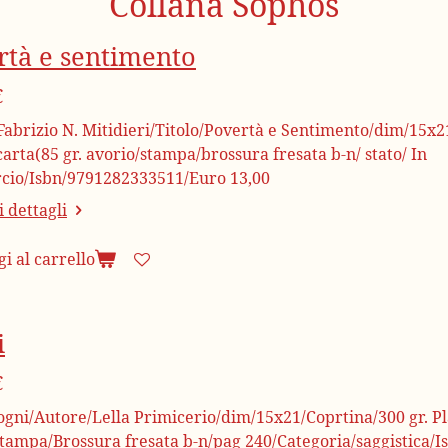
Collana Sophos
rtà e sentimento
€
abrizio N. Mitidieri/Titolo/Povertà e Sentimento/dim/15x21
arta(85 gr. avorio/stampa/brossura fresata b-n/ stato/ In
io/Isbn/9791282333511/Euro 13,00
 dettagli
i al carrello
i
€
ogni/Autore/Lella Primicerio/dim/15x21/Coprtina/300 gr. Pla
stampa/Brossura fresata b-n/pag 240/Categoria/saggistica/