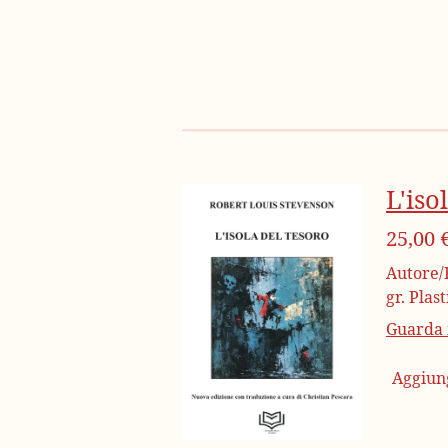
L'iso
25,00 
Autore/R
gr. Plas
Guarda i
Aggiung