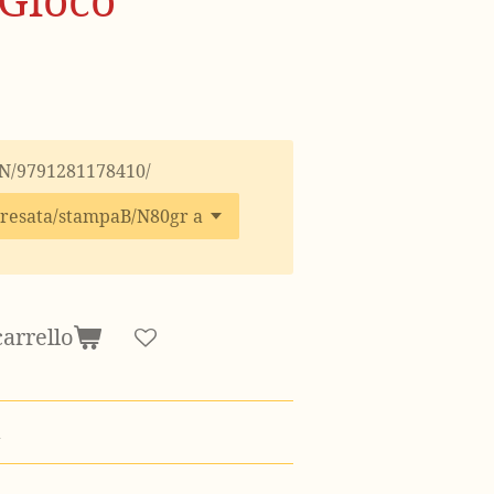
BN/9791281178410/
carrello
a