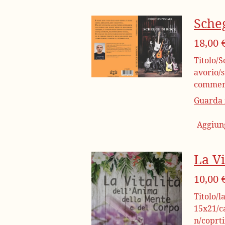
Sche
18,00 
Titolo/S
avorio/
commerc
Guarda i
Aggiung
La Vi
10,00 
Titolo/l
15x21/c
n/coprt