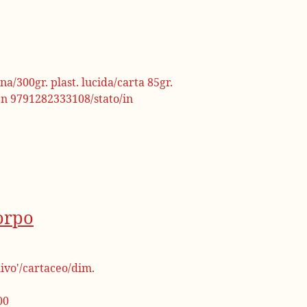
a/300gr. plast. lucida/carta 85gr.
bn 9791282333108/stato/in
Corpo
Rivo'/cartaceo/dim.
00