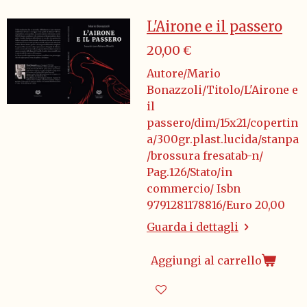
L'Airone e il passero
20,00 €
Autore/Mario
Bonazzoli/Titolo/L'Airone e
il
passero/dim/15x21/copertin
a/300gr.plast.lucida/stanpa
/brossura fresatab-n/
Pag.126/Stato/in
commercio/ Isbn
9791281178816/Euro 20,00
Guarda i dettagli
Aggiungi al carrello