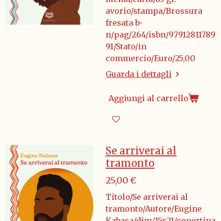
avorio/stampa/Brossura
fresata b-
n/pag/264/isbn/97912811789
91/Stato/in
commercio/Euro/25,00
Guarda i dettagli
Aggiungi al carrello
Se arriverai al
tramonto
25,00 €
Titolo/Se arriverai al
tramonto/Autore/Eugine
Kabasa/dim/15x21/copertina