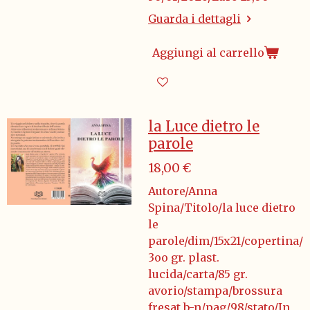
Guarda i dettagli
Aggiungi al carrello
la Luce dietro le
parole
18,00 €
Autore/Anna
Spina/Titolo/la luce dietro
le
parole/dim/15x21/copertina/
3oo gr. plast.
lucida/carta/85 gr.
avorio/stampa/brossura
fresat b-n/pag/98/stato/In