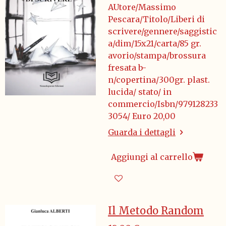
AUtore/Massimo
Pescara/Titolo/Liberi di
scrivere/gennere/saggistic
a/dim/15x21/carta/85 gr.
avorio/stampa/brossura
fresata b-
n/copertina/300gr. plast.
lucida/ stato/ in
commercio/Isbn/979128233
3054/ Euro 20,00
Guarda i dettagli
Aggiungi al carrello
Il Metodo Random