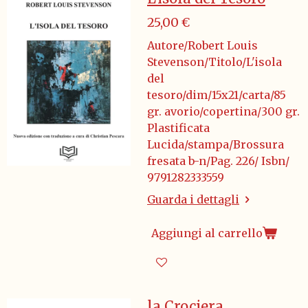
i
i
i
i
25,00 €
Autore/Robert Louis
Stevenson/Titolo/L'isola
del
tesoro/dim/15x21/carta/85
gr. avorio/copertina/300 gr.
Plastificata
Lucida/stampa/Brossura
fresata b-n/Pag. 226/ Isbn/
9791282333559
Guarda i dettagli
Aggiungi al carrello
la Crociera