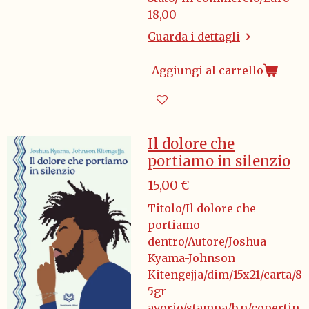
18,00
Guarda i dettagli
Aggiungi al carrello
Il dolore che
portiamo in silenzio
15,00 €
Titolo/Il dolore che
portiamo
dentro/Autore/Joshua
Kyama-Johnson
Kitengejja/dim/15x21/carta/8
5gr
avorio/stampa/b.n/copertin