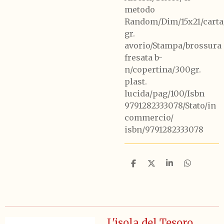
metodo
Random/Dim/15x21/carta
gr.
avorio/Stampa/brossura
fresata b-
n/copertina/300gr.
plast.
lucida/pag/100/Isbn
9791282333078/Stato/in
commercio/
isbn/9791282333078
C
C
C
C
o
o
o
o
n
n
n
n
d
d
d
d
i
i
i
i
v
v
v
v
i
i
i
i
L'isola del Tesoro
d
d
d
d