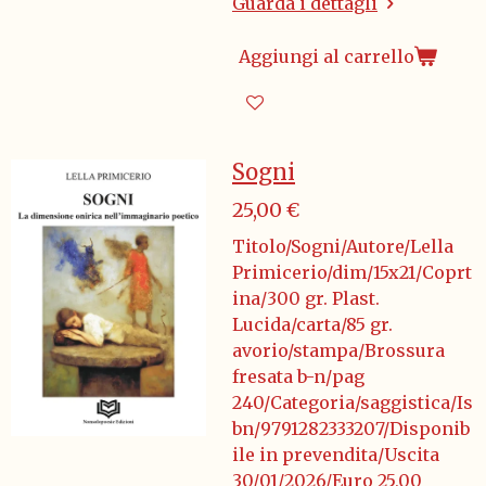
Guarda i dettagli
Aggiungi al carrello
Sogni
25,00 €
Titolo/Sogni/Autore/Lella
Primicerio/dim/15x21/Coprt
ina/300 gr. Plast.
Lucida/carta/85 gr.
avorio/stampa/Brossura
fresata b-n/pag
240/Categoria/saggistica/Is
bn/9791282333207/Disponib
ile in prevendita/Uscita
30/01/2026/Euro 25,00