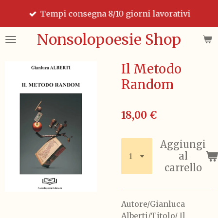
Vai
Tempi consegna 8/10 giorni lavorativi
al
contenuto
Nonsolopoesie Shop
principale
Il Metodo
Random
18,00 €
Aggiungi
al
carrello
Autore/Gianluca
Alberti/Titolo/ Il