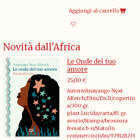
Aggiungi al carrello
Novità dall'Africa
Le Onde del tuo
amore
25,00 €
Autore/Anayango Nyar
AKetch/Dim/15x21/copertin
a/300 gr.
plast.Lucida/carta/85 gr.
avorio/Stampa/brossura
fresata b-n/Stato/In
commercio/isbn/979128233