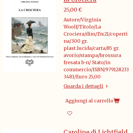
25,00 €
Autore/Virginia
Woolf/Titolo/La
Crociera/dim/15x21/coperti
na/300 gr.
plast.lucida/carta/85 gr.
avorio/stampa/brossura
fresata b-n/ Stato/in
commercio/ISBN/979128233
3481/Euro 25,00
Guarda i dettagli
Aggiungi al carrello
Caroline di Lichtfield