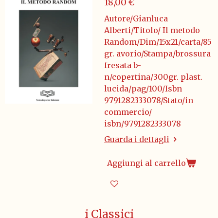
18,00 €
Autore/Gianluca
Alberti/Titolo/ Il metodo
Random/Dim/15x21/carta/85
gr. avorio/Stampa/brossura
fresata b-
n/copertina/300gr. plast.
lucida/pag/100/Isbn
9791282333078/Stato/in
commercio/
isbn/9791282333078
Guarda i dettagli
Aggiungi al carrello
i Classici