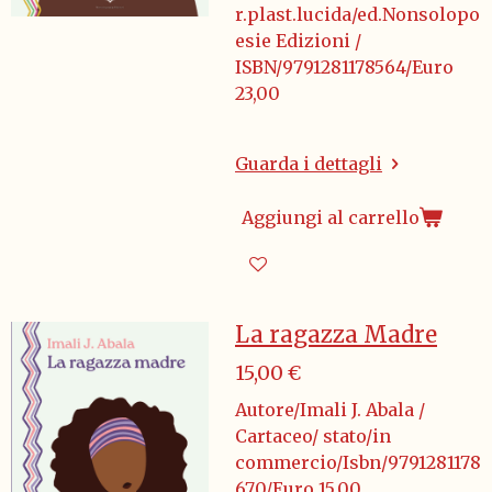
r.plast.lucida/ed.Nonsolopo
esie Edizioni /
ISBN/9791281178564/Euro
23,00
Guarda i dettagli
Aggiungi al carrello
La ragazza Madre
15,00 €
Autore/Imali J. Abala /
Cartaceo/ stato/in
commercio/Isbn/9791281178
670/Euro 15,00