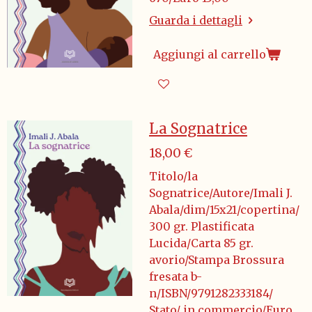
Guarda i dettagli
Aggiungi al carrello
La Sognatrice
18,00 €
Titolo/la
Sognatrice/Autore/Imali J.
Abala/dim/15x21/copertina/
300 gr. Plastificata
Lucida/Carta 85 gr.
avorio/Stampa Brossura
fresata b-
n/ISBN/9791282333184/
Stato/ in commercio/Euro