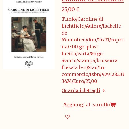
25,00 €
Titolo/Caroline di
Lichtfield/Autore/Isabelle
de
Montolieu/dim/15x21/coprti
na/300 gr. plast.
lucida/carta/85 gr.
avorio/stampa/brossura
fresata b-n/Stao/in
commercio/Isbn/979128233
3474/Euro/25,00
Guarda i dettagli
Aggiungi al carrello