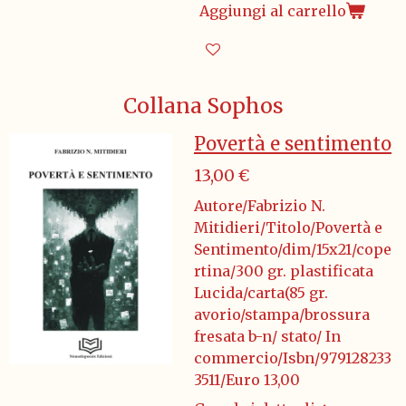
Aggiungi al carrello
Collana Sophos
Povertà e sentimento
13,00 €
Autore/Fabrizio N.
Mitidieri/Titolo/Povertà e
Sentimento/dim/15x21/cope
rtina/300 gr. plastificata
Lucida/carta(85 gr.
avorio/stampa/brossura
fresata b-n/ stato/ In
commercio/Isbn/979128233
3511/Euro 13,00