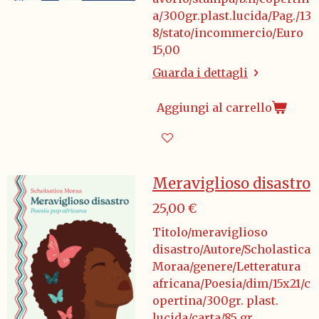
a/300gr.plast.lucida/Pag./13
8/stato/incommercio/Euro
15,00
Guarda i dettagli
Aggiungi al carrello
Meraviglioso disastro
25,00 €
Titolo/meraviglioso
disastro/Autore/Scholastica
Moraa/genere/Letteratura
africana/Poesia/dim/15x21/c
opertina/300gr. plast.
lucida/carta/85 gr.