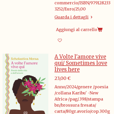
commercio/ISBN/979128233
3252/Euro/25,00
Guarda i dettagli
Aggiungi al carrello
A Volte l'amore vive
qui/ Sometimes love
lives here
23,00 €
Anno/2024/genere /poesia
/collana Karibu' -New
Africa-/pag/.398/stampa
bn/brossura fresata/
carta/80gr.avorio/cop.300g