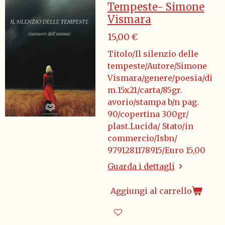
Tempeste- Simone
Vismara
15,00 €
Titolo/Il silenzio delle
tempeste/Autore/Simone
Vismara/genere/poesia/di
m.15x21/carta/85gr.
avorio/stampa b/n pag.
90/copertina 300gr/
plast.Lucida/ Stato/in
commercio/Isbn/
9791281178915/Euro 15,00
Guarda i dettagli
Aggiungi al carrello