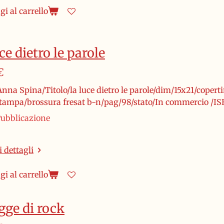
i al carrello
ce dietro le parole
€
nna Spina/Titolo/la luce dietro le parole/dim/15x21/copertin
stampa/brossura fresat b-n/pag/98/stato/In commercio /I
ubblicazione
 dettagli
i al carrello
gge di rock