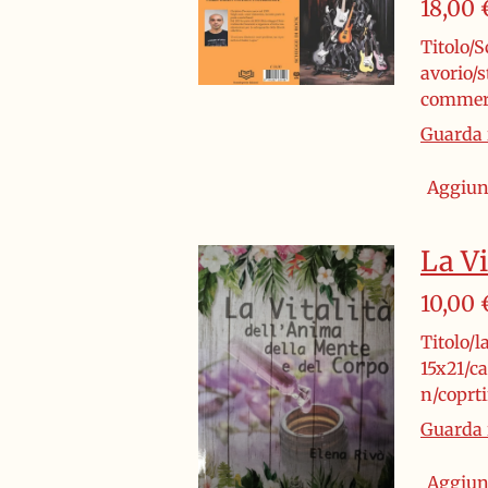
18,00 
Titolo/S
avorio/
commerc
Guarda i
Aggiung
La Vi
10,00 
Titolo/l
15x21/c
n/coprt
Guarda i
Aggiung