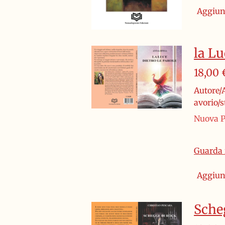
Aggiung
la Lu
18,00 
Autore/A
avorio/
Nuova P
Guarda i
Aggiung
Sche