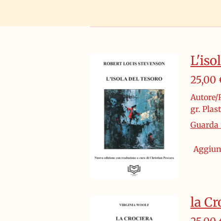
L'iso
25,00 
Autore/R
gr. Pla
Guarda i
Aggiung
la Cr