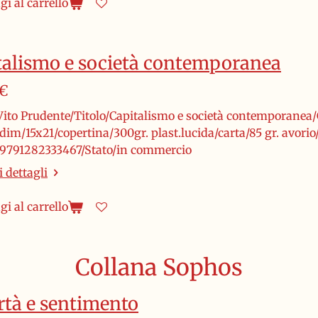
i al carrello
talismo e società contemporanea
 €
Vito Prudente/Titolo/Capitalismo e società contemporanea
dim/15x21/copertina/300gr. plast.lucida/carta/85 gr. avori
9791282333467/Stato/in commercio
 dettagli
i al carrello
Collana Sophos
rtà e sentimento