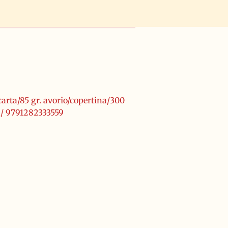
carta/85 gr. avorio/copertina/300
n/ 9791282333559