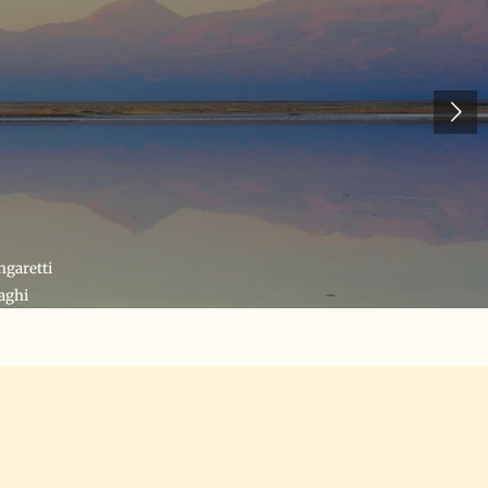
garetti
hi