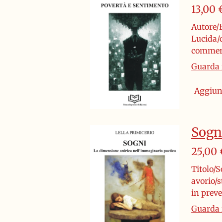
13,00 
Autore/F
Lucida/c
commerc
Guarda i
Aggiung
Sogn
25,00 
Titolo/S
avorio/
in prev
Guarda i