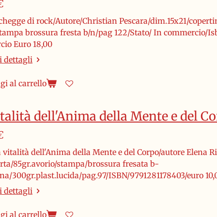
€
chegge di rock/Autore/Christian Pescara/dim.15x21/copertin
stampa brossura fresta b/n/pag 122/Stato/ In commercio/Is
io Euro 18,00
 dettagli
i al carrello
talità dell'Anima della Mente e del C
€
a vitalità dell'Anima della Mente e del Corpo/autore Elena R
arta/85gr.avorio/stampa/brossura fresata b-
ina/300gr.plast.lucida/pag.97/ISBN/9791281178403/euro 10,
 dettagli
i al carrello