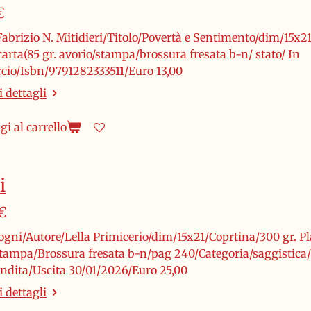
€
abrizio N. Mitidieri/Titolo/Povertà e Sentimento/dim/15x21
arta(85 gr. avorio/stampa/brossura fresata b-n/ stato/ In
io/Isbn/9791282333511/Euro 13,00
 dettagli
i al carrello
i
€
ogni/Autore/Lella Primicerio/dim/15x21/Coprtina/300 gr. Pla
stampa/Brossura fresata b-n/pag 240/Categoria/saggistica
endita/Uscita 30/01/2026/Euro 25,00
 dettagli