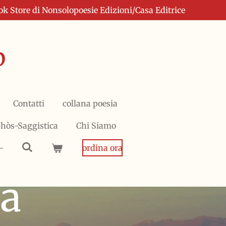
 Store di Nonsolopoesie Edizioni/Casa Editrice
p
Contatti
collana poesia
phòs-Saggistica
Chi Siamo
-
ordina ora
ia