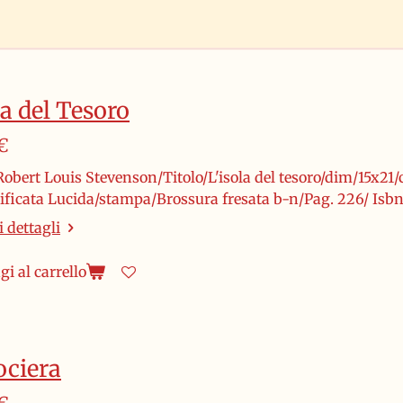
la del Tesoro
€
obert Louis Stevenson/Titolo/L'isola del tesoro/dim/15x21/
stificata Lucida/stampa/Brossura fresata b-n/Pag. 226/ Isb
 dettagli
i al carrello
ociera