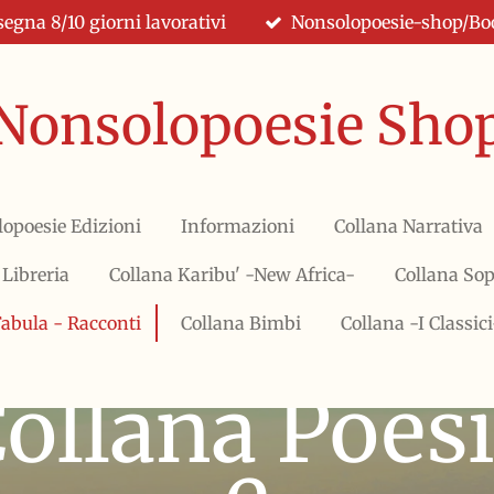
egna 8/10 giorni lavorativi
Nonsolopoesie-shop/Book
Nonsolopoesie Sho
lopoesie Edizioni
Informazioni
Collana Narrativa
 Libreria
Collana Karibu' -New Africa-
Collana So
Fabula - Racconti
Collana Bimbi
Collana -I Classici
ollana Poes