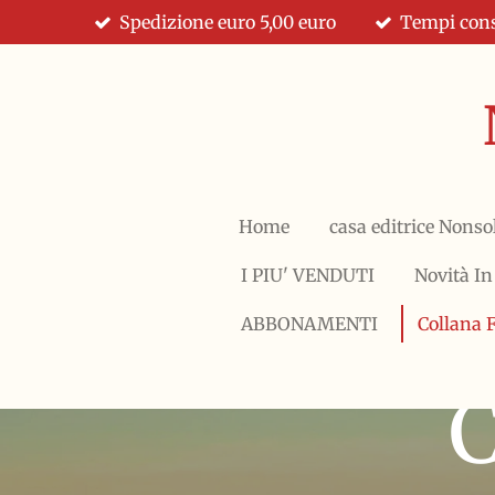
Spedizione euro 5,00 euro
Tempi cons
Vai
al
contenuto
principale
Home
casa editrice Nonso
I PIU' VENDUTI
Novità In
ABBONAMENTI
Collana 
C