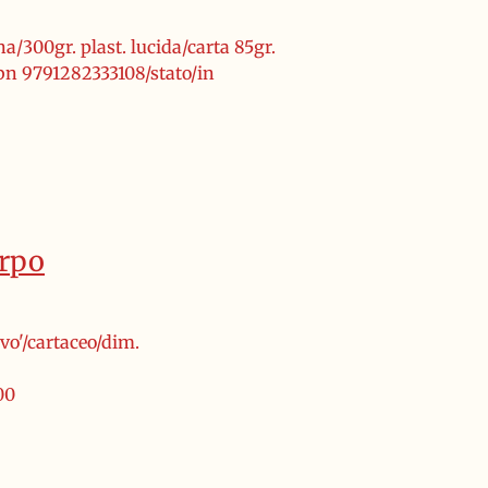
a/300gr. plast. lucida/carta 85gr.
bn 9791282333108/stato/in
orpo
ivo'/cartaceo/dim.
00