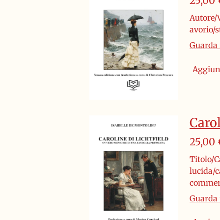
25,00 
Autore/V
avorio/
Guarda i
Aggiung
Carol
25,00 
Titolo/C
lucida/c
commerc
Guarda i