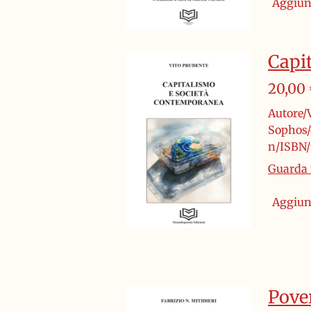
Aggiung
Capi
20,00
Autore/
Sophos/
n/ISBN/
Guarda i
Aggiung
Pove