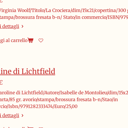
€
irginia Woolf/Titolo/La Crociera/dim/15x21/copertina/300 gr
stampa/brossura fresata b-n/ Stato/in commercio/ISBN/97
 dettagli
i al carrello
ine di Lichtfield
€
aroline di Lichtfield/Autore/Isabelle de Montolieu/dim/15x2
arta/85 gr. avorio/stampa/brossura fresata b-n/Stao/in
io/Isbn/9791282333474/Euro/25,00
 dettagli