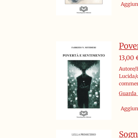
Aggiung
Pove
13,00 
Autore/F
Lucida/c
commerc
Guarda i
Aggiung
Sogn