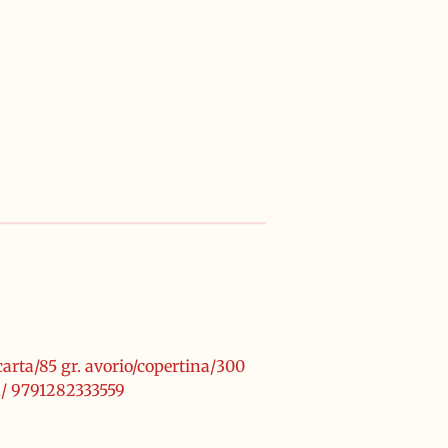
carta/85 gr. avorio/copertina/300
n/ 9791282333559