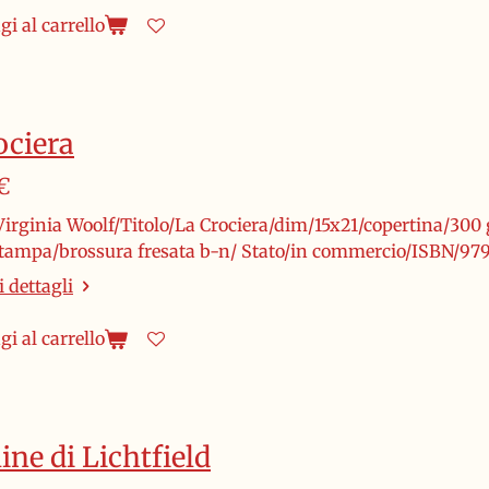
i al carrello
ociera
€
irginia Woolf/Titolo/La Crociera/dim/15x21/copertina/300 gr
stampa/brossura fresata b-n/ Stato/in commercio/ISBN/97
 dettagli
i al carrello
ine di Lichtfield