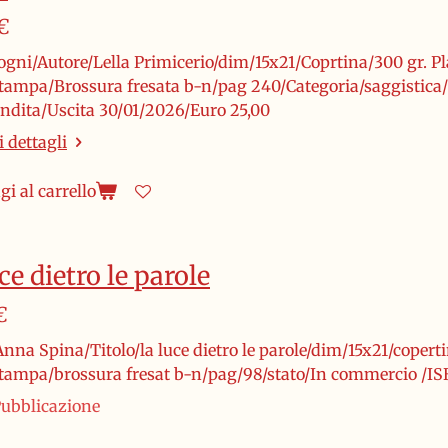
€
ogni/Autore/Lella Primicerio/dim/15x21/Coprtina/300 gr. Pla
stampa/Brossura fresata b-n/pag 240/Categoria/saggistica
endita/Uscita 30/01/2026/Euro 25,00
 dettagli
i al carrello
ce dietro le parole
€
nna Spina/Titolo/la luce dietro le parole/dim/15x21/copertin
stampa/brossura fresat b-n/pag/98/stato/In commercio /I
ubblicazione