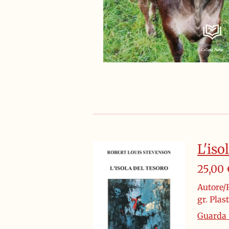
L'iso
25,00 
Autore/R
gr. Pla
Guarda i