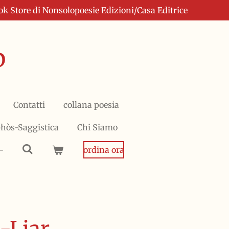
 Store di Nonsolopoesie Edizioni/Casa Editrice
p
Contatti
collana poesia
phòs-Saggistica
Chi Siamo
-
ordina ora
-Liar