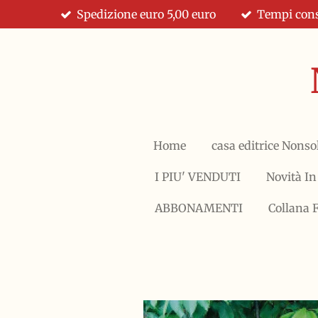
Spedizione euro 5,00 euro
Tempi cons
Vai
al
contenuto
principale
Home
casa editrice Nonso
I PIU' VENDUTI
Novità In
ABBONAMENTI
Collana 