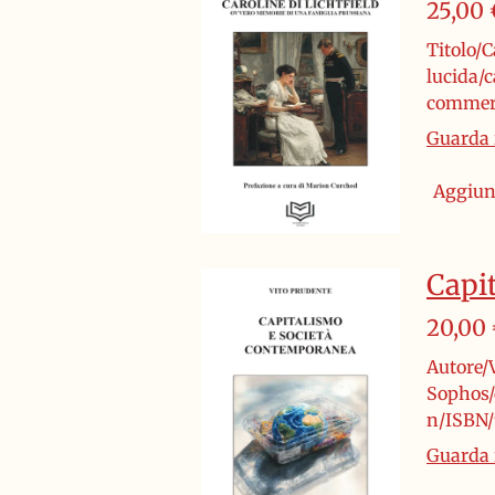
25,00 
Titolo/C
lucida/c
commerc
Guarda i
Aggiung
Capi
20,00
Autore/
Sophos/
n/ISBN/
Guarda i