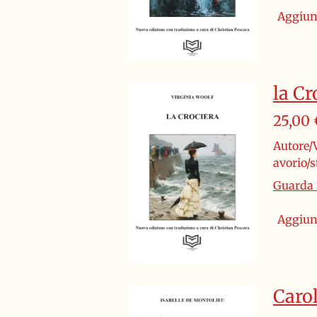
Aggiung
la Cr
25,00 
Autore/V
avorio/
Guarda i
Aggiung
Carol