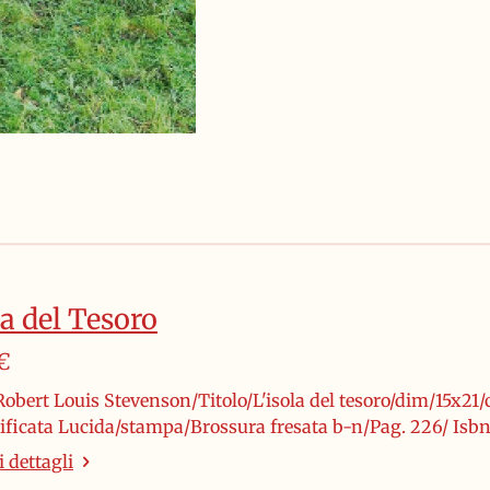
i
i
i
d
d
d
i
i
i
la del Tesoro
€
obert Louis Stevenson/Titolo/L'isola del tesoro/dim/15x21/
stificata Lucida/stampa/Brossura fresata b-n/Pag. 226/ Isb
 dettagli