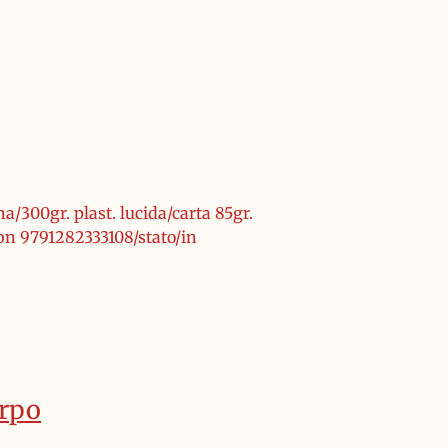
a/300gr. plast. lucida/carta 85gr.
bn 9791282333108/stato/in
orpo