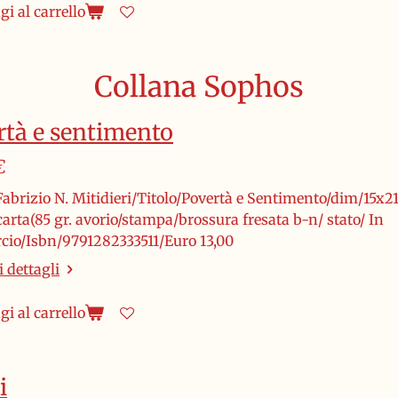
i al carrello
Collana Sophos
rtà e sentimento
€
abrizio N. Mitidieri/Titolo/Povertà e Sentimento/dim/15x21
arta(85 gr. avorio/stampa/brossura fresata b-n/ stato/ In
io/Isbn/9791282333511/Euro 13,00
 dettagli
i al carrello
i