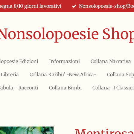
egna 8/10 giorni lavorativi
Nonsolopoesie-shop/Book
Nonsolopoesie Sho
lopoesie Edizioni
Informazioni
Collana Narrativa
 Libreria
Collana Karibu' -New Africa-
Collana So
Fabula - Racconti
Collana Bimbi
Collana -I Classici
Mentirosa