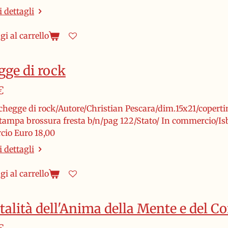
 dettagli
i al carrello
gge di rock
€
chegge di rock/Autore/Christian Pescara/dim.15x21/copertin
stampa brossura fresta b/n/pag 122/Stato/ In commercio/Is
io Euro 18,00
 dettagli
i al carrello
talità dell'Anima della Mente e del C