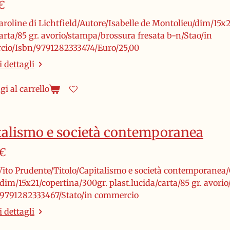
€
aroline di Lichtfield/Autore/Isabelle de Montolieu/dim/15x2
arta/85 gr. avorio/stampa/brossura fresata b-n/Stao/in
io/Isbn/9791282333474/Euro/25,00
 dettagli
i al carrello
talismo e società contemporanea
 €
Vito Prudente/Titolo/Capitalismo e società contemporanea
dim/15x21/copertina/300gr. plast.lucida/carta/85 gr. avori
9791282333467/Stato/in commercio
 dettagli