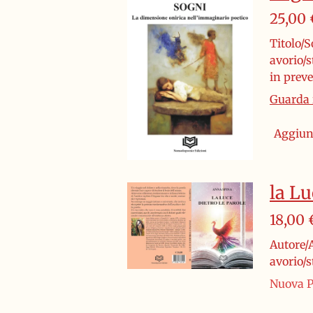
25,00 
Titolo/S
avorio/
in prev
Guarda i
Aggiung
la Lu
18,00 
Autore/A
avorio/
Nuova P