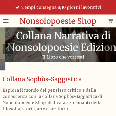
Nonsolopoesie-shop/Book Store di
Vai
Nonsolopoesie Edizioni/Casa Editrice
al
contenuto
Nonsolopoesie Shop
principale
Collana Narrativa di
Nonsolopoesie Edizioni
Il Libro che vorresti
Collana Sophòs-Saggistica
Esplora il mondo del pensiero critico e della
conoscenza con la collana Sophòs-Saggistica di
Nonsolopoesie Shop, dedicata agli amanti della
filosofia, storia, arte e scrittura.