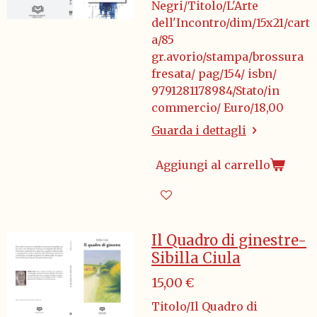
Negri/Titolo/L'Arte
dell'Incontro/dim/15x21/cart
a/85
gr.avorio/stampa/brossura
fresata/ pag/154/ isbn/
9791281178984/Stato/in
commercio/ Euro/18,00
Guarda i dettagli
Aggiungi al carrello
Il Quadro di ginestre-
Sibilla Ciula
15,00 €
Titolo/Il Quadro di