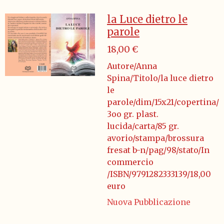
la Luce dietro le
parole
18,00 €
Autore/Anna
Spina/Titolo/la luce dietro
le
parole/dim/15x21/copertina/
3oo gr. plast.
lucida/carta/85 gr.
avorio/stampa/brossura
fresat b-n/pag/98/stato/In
commercio
/ISBN/9791282333139/18,00
euro
Nuova Pubblicazione