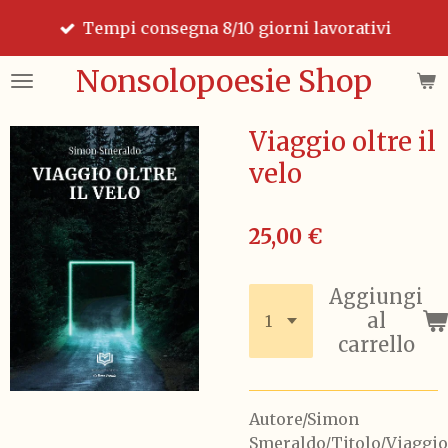
Vai
Tempi consegna 8/10 giorni lavorativi
al
contenuto
Nonsolopoesie Shop
principale
Viaggio oltre il
velo
25,00 €
Aggiungi
al
carrello
Autore/Simon
Smeraldo/Titolo/Viaggio