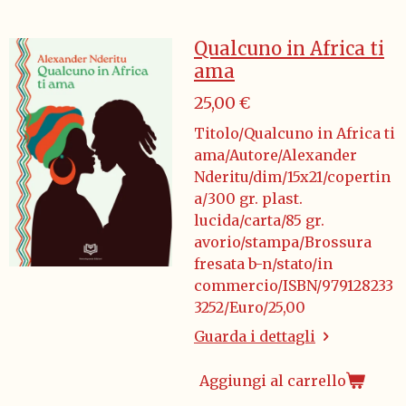
Qualcuno in Africa ti
ama
25,00 €
Titolo/Qualcuno in Africa ti
ama/Autore/Alexander
Nderitu/dim/15x21/copertin
a/300 gr. plast.
lucida/carta/85 gr.
avorio/stampa/Brossura
fresata b-n/stato/in
commercio/ISBN/979128233
3252/Euro/25,00
Guarda i dettagli
Aggiungi al carrello