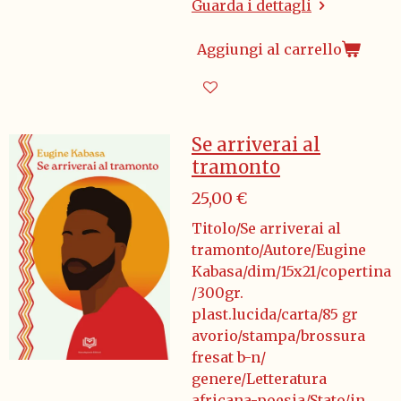
Guarda i dettagli
Aggiungi al carrello
Se arriverai al
tramonto
25,00 €
Titolo/Se arriverai al
tramonto/Autore/Eugine
Kabasa/dim/15x21/copertina
/300gr.
plast.lucida/carta/85 gr
avorio/stampa/brossura
fresat b-n/
genere/Letteratura
africana-poesia/Stato/in