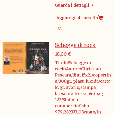
Guarda i dettagli
Aggiungi al carrello
Schegge di rock
18,00 €
Titolo/Schegge di
rock/Autore/Christian
Pescara/dim.15x21/copertin
a/300gr. plast. lucida/carta
85gr. avorio/stampa
brossura fresta b/n/pag
122/Stato/ In
commercio/Isbn
9791282333108/stato/in