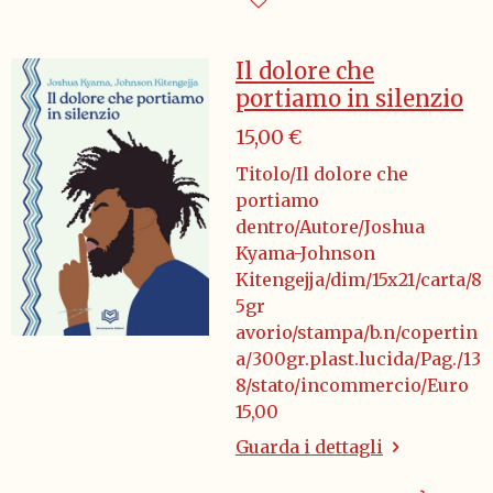
Il dolore che
portiamo in silenzio
15,00 €
Titolo/Il dolore che
portiamo
dentro/Autore/Joshua
Kyama-Johnson
Kitengejja/dim/15x21/carta/8
5gr
avorio/stampa/b.n/copertin
a/300gr.plast.lucida/Pag./13
8/stato/incommercio/Euro
15,00
Guarda i dettagli