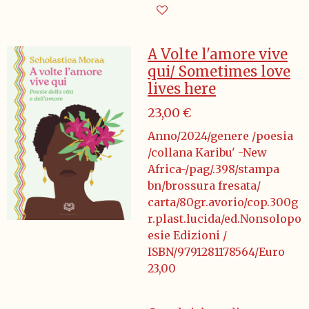
A Volte l'amore vive
qui/ Sometimes love
lives here
23,00 €
Anno/2024/genere /poesia
/collana Karibu' -New
Africa-/pag/.398/stampa
bn/brossura fresata/
carta/80gr.avorio/cop.300g
r.plast.lucida/ed.Nonsolopo
esie Edizioni /
ISBN/9791281178564/Euro
23,00