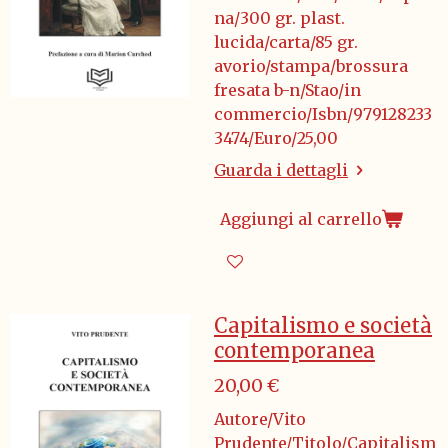
na/300 gr. plast.
lucida/carta/85 gr.
avorio/stampa/brossura
fresata b-n/Stao/in
commercio/Isbn/979128233
3474/Euro/25,00
Guarda i dettagli
Aggiungi al carrello
Capitalismo e società
contemporanea
20,00 €
Autore/Vito
Prudente/Titolo/Capitalism