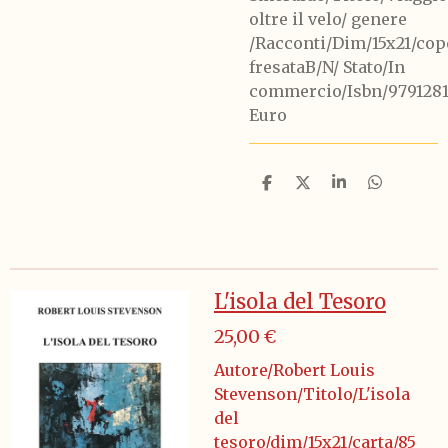
oltre il velo/ genere
/Racconti/Dim/15x21/cop
fresataB/N/ Stato/In
commercio/Isbn/9791281
Euro
C
C
C
C
o
o
o
o
n
n
n
n
d
d
d
d
i
i
i
i
v
v
v
v
i
i
i
i
L'isola del Tesoro
d
d
d
d
i
i
i
i
25,00 €
Autore/Robert Louis
Stevenson/Titolo/L'isola
del
tesoro/dim/15x21/carta/85