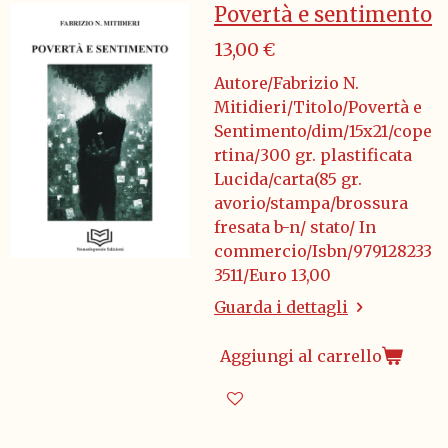
Povertà e sentimento
13,00 €
Autore/Fabrizio N.
Mitidieri/Titolo/Povertà e
Sentimento/dim/15x21/cope
rtina/300 gr. plastificata
Lucida/carta(85 gr.
avorio/stampa/brossura
fresata b-n/ stato/ In
commercio/Isbn/979128233
3511/Euro 13,00
Guarda i dettagli
Aggiungi al carrello