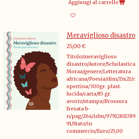
Aggiungi al carrello
Meraviglioso disastro
25,00 €
Titolo/meraviglioso
disastro/Autore/Scholastica
Moraa/genere/Letteratura
africana/Poesia/dim/15x21/c
opertina/300gr. plast.
lucida/carta/85 gr.
avorio/stampa/Brossura
fresata b-
n/pag/264/isbn/97912811789
91/Stato/in
commercio/Euro/25,00