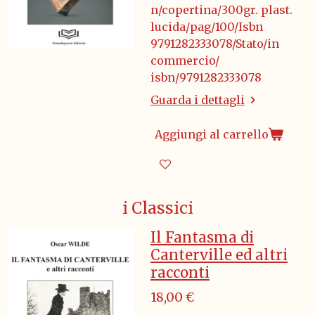
n/copertina/300gr. plast.
lucida/pag/100/Isbn
9791282333078/Stato/in
commercio/
isbn/9791282333078
Guarda i dettagli
Aggiungi al carrello
i Classici
Il Fantasma di
Canterville ed altri
racconti
18,00 €