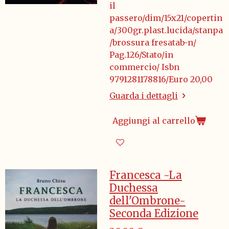
il
passero/dim/15x21/copertin
a/300gr.plast.lucida/stanpa
/brossura fresatab-n/
Pag.126/Stato/in
commercio/ Isbn
9791281178816/Euro 20,00
Guarda i dettagli
Aggiungi al carrello
Francesca -La
Duchessa
dell'Ombrone-
Seconda Edizione