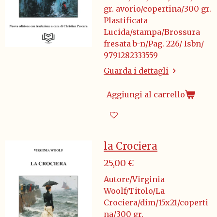
gr. avorio/copertina/300 gr.
Plastificata
Lucida/stampa/Brossura
fresata b-n/Pag. 226/ Isbn/
9791282333559
Guarda i dettagli
Aggiungi al carrello
la Crociera
25,00 €
Autore/Virginia
Woolf/Titolo/La
Crociera/dim/15x21/coperti
na/300 gr.