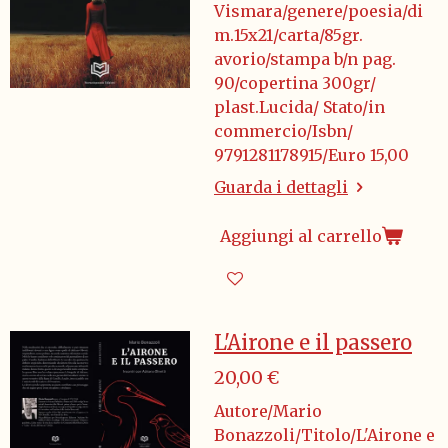
Vismara/genere/poesia/di
m.15x21/carta/85gr.
avorio/stampa b/n pag.
90/copertina 300gr/
plast.Lucida/ Stato/in
commercio/Isbn/
9791281178915/Euro 15,00
Guarda i dettagli
Aggiungi al carrello
L'Airone e il passero
20,00 €
Autore/Mario
Bonazzoli/Titolo/L'Airone e