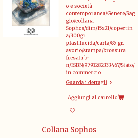
o e società
contemporanea/Genere/Sag
gio/collana
Sophos/dim/15x21/copertin
a/300gr.
plast.lucida/carta/85 gr.
avorio/stampa/brossura
fresata b-
n/ISBN/9791282333467/Stato/
in commercio
Guarda i dettagli
Aggiungi al carrello
Collana Sophos