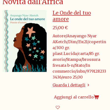
Novità dall'Africa
Le Onde del tuo
amore
25,00 €
Autore/Anayango Nyar
AKetch/Dim/15x21/copertin
a/300 gr.
plast.Lucida/carta/85 gr.
avorio/Stampa/brossura
fresata b-n/Stato/In
commercio/isbn/979128233
3436/euro 25,00
Guarda i dettagli
Aggiungi al carrello