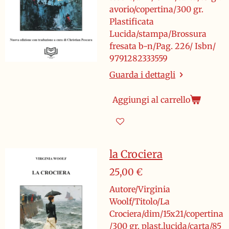
avorio/copertina/300 gr.
Plastificata
Lucida/stampa/Brossura
fresata b-n/Pag. 226/ Isbn/
9791282333559
Guarda i dettagli
Aggiungi al carrello
la Crociera
25,00 €
Autore/Virginia
Woolf/Titolo/La
Crociera/dim/15x21/copertina
/300 gr. plast.lucida/carta/85