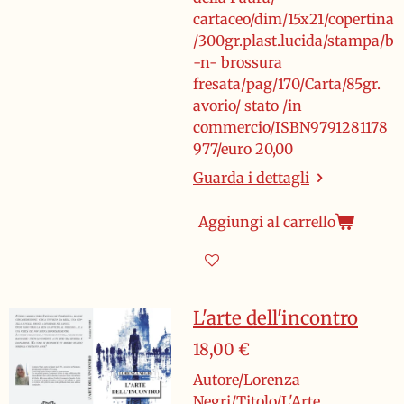
cartaceo/dim/15x21/copertina
/300gr.plast.lucida/stampa/b
-n- brossura
fresata/pag/170/Carta/85gr.
avorio/ stato /in
commercio/ISBN9791281178
977/euro 20,00
Guarda i dettagli
Aggiungi al carrello
L'arte dell'incontro
18,00 €
Autore/Lorenza
Negri/Titolo/L'Arte