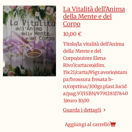
La Vitalità dell'Anima
della Mente e del
Corpo
10,00 €
Titolo/la vitalità dell'Anima
della Mente e del
Corpo/autore Elena
Rivo'/cartaceo/dim.
15x21/carta/85gr.avorio/stam
pa/brossura fresata b-
n/coprtina/300gr.plast.lucid
a/pag.97/ISBN/979128117840
3/euro 10,00
Guarda i dettagli
Aggiungi al carrello