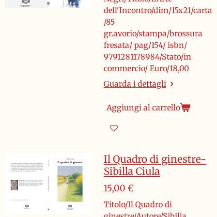
dell'Incontro/dim/15x21/carta
/85
gr.avorio/stampa/brossura
fresata/ pag/154/ isbn/
9791281178984/Stato/in
commercio/ Euro/18,00
Guarda i dettagli
Aggiungi al carrello
Il Quadro di ginestre-
Sibilla Ciula
15,00 €
Titolo/Il Quadro di
ginestre/Autore/Sibilla