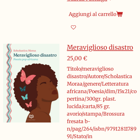
Aggiungi al carrello
Meraviglioso disastro
25,00 €
Titolo/meraviglioso
disastro/Autore/Scholastica
Moraa/genere/Letteratura
africana/Poesia/dim/15x21/co
pertina/300gr. plast.
lucida/carta/85 gr.
avorio/stampa/Brossura
fresata b-
n/pag/264/isbn/97912811789
91/Stato/in