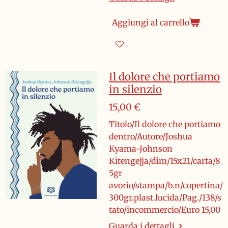
Aggiungi al carrello
Il dolore che portiamo
in silenzio
15,00 €
Titolo/Il dolore che portiamo
dentro/Autore/Joshua
Kyama-Johnson
Kitengejja/dim/15x21/carta/8
5gr
avorio/stampa/b.n/copertina/
300gr.plast.lucida/Pag./138/s
tato/incommercio/Euro 15,00
Guarda i dettagli