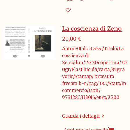
La coscienza di Zeno
20,00 €
Autore/Italo Svevo/Titolo/La
coscienza di
Zeno/dim/15x21/copertina/30
0gr/Plast.lucida/carta/85gr.a
vorio/Stamap/ brossura
fresata b-n/pag/382/Stato/in
commercio/Isbn/
9791282333016/euro/25,00
Guarda i dettagli
Aggiungi al carrello