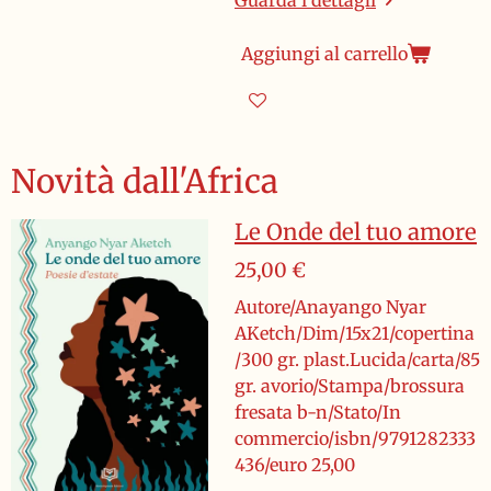
Guarda i dettagli
Aggiungi al carrello
Novità dall'Africa
Le Onde del tuo amore
25,00 €
Autore/Anayango Nyar
AKetch/Dim/15x21/copertina
/300 gr. plast.Lucida/carta/85
gr. avorio/Stampa/brossura
fresata b-n/Stato/In
commercio/isbn/9791282333
436/euro 25,00