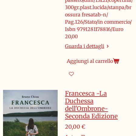
passero/dim/15x21/copertina/
300gr.plast.lucida/stanpa/br
ossura fresatab-n/
Pag.126/Stato/in commercio/
Isbn 9791281178816/Euro
20,00
Guarda i dettagli
Aggiungi al carrello
Francesca -La
Duchessa
dell'Ombrone-
Seconda Edizione
20,00 €