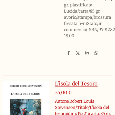
gr. plastificata
Lucida/carta/85 gr.
avorio/stampa/brossura
fresata b-n/Stato/in
commercio/ISBN/9791282
18,00
C
C
C
C
o
o
o
o
n
n
n
n
d
d
d
d
i
i
i
i
v
v
v
v
i
i
i
i
L'isola del Tesoro
d
d
d
d
i
i
i
i
25,00 €
Autore/Robert Louis
Stevenson/Titolo/L'isola del
tesoro/dim/15x21/carta/85 gr.