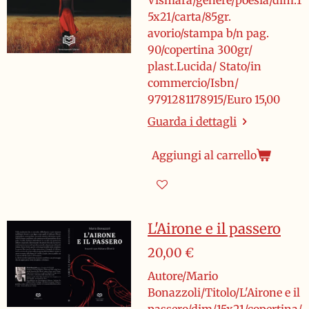
Vismara/genere/poesia/dim.1
5x21/carta/85gr.
avorio/stampa b/n pag.
90/copertina 300gr/
plast.Lucida/ Stato/in
commercio/Isbn/
9791281178915/Euro 15,00
Guarda i dettagli
Aggiungi al carrello
L'Airone e il passero
20,00 €
Autore/Mario
Bonazzoli/Titolo/L'Airone e il