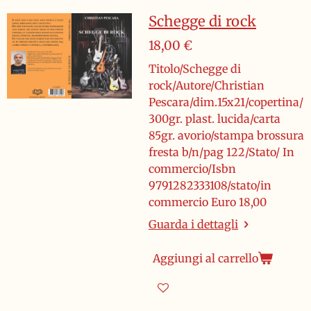
Schegge di rock
18,00 €
Titolo/Schegge di
rock/Autore/Christian
Pescara/dim.15x21/copertina/
300gr. plast. lucida/carta
85gr. avorio/stampa brossura
fresta b/n/pag 122/Stato/ In
commercio/Isbn
9791282333108/stato/in
commercio Euro 18,00
Guarda i dettagli
Aggiungi al carrello