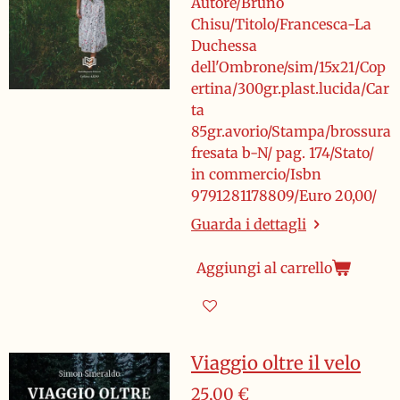
Autore/Bruno
Chisu/Titolo/Francesca-La
Duchessa
dell'Ombrone/sim/15x21/Cop
ertina/300gr.plast.lucida/Car
ta
85gr.avorio/Stampa/brossura
fresata b-N/ pag. 174/Stato/
in commercio/Isbn
9791281178809/Euro 20,00/
Guarda i dettagli
Aggiungi al carrello
Viaggio oltre il velo
25,00 €