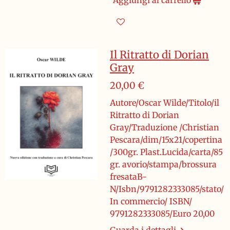
Il Ritratto di Dorian
Gray
20,00 €
Autore/Oscar Wilde/Titolo/il
Ritratto di Dorian
Gray/Traduzione /Christian
Pescara/dim/15x21/copertina
/300gr. Plast.Lucida/carta/85
gr. avorio/stampa/brossura
fresataB-
N/Isbn/9791282333085/stato/
In commercio/ ISBN/
9791282333085/Euro 20,00