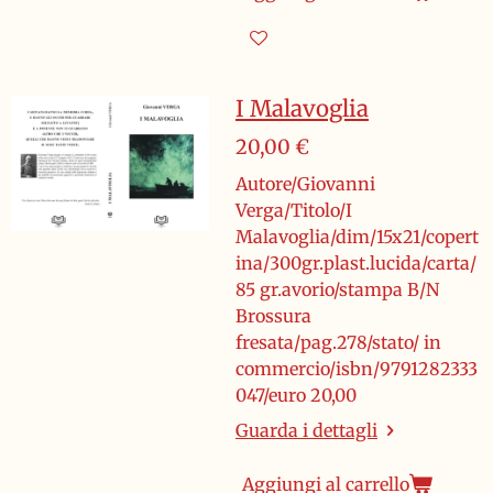
I Malavoglia
20,00 €
Autore/Giovanni
Verga/Titolo/I
Malavoglia/dim/15x21/copert
ina/300gr.plast.lucida/carta/
85 gr.avorio/stampa B/N
Brossura
fresata/pag.278/stato/ in
commercio/isbn/9791282333
047/euro 20,00
Guarda i dettagli
Aggiungi al carrello