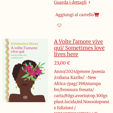
Guarda i dettagli
Aggiungi al carrello
A Volte l'amore vive
qui/ Sometimes love
lives here
23,00 €
Anno/2024/genere /poesia
/collana Karibu' -New
Africa-/pag/.398/stampa
bn/brossura fresata/
carta/80gr.avorio/cop.300gr.
plast.lucida/ed.Nonsolopoesi
e Edizioni /