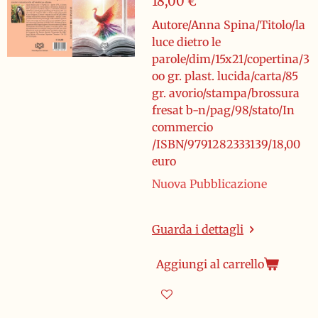
18,00 €
Autore/Anna Spina/Titolo/la
luce dietro le
parole/dim/15x21/copertina/3
oo gr. plast. lucida/carta/85
gr. avorio/stampa/brossura
fresat b-n/pag/98/stato/In
commercio
/ISBN/9791282333139/18,00
euro
Nuova Pubblicazione
Guarda i dettagli
Aggiungi al carrello