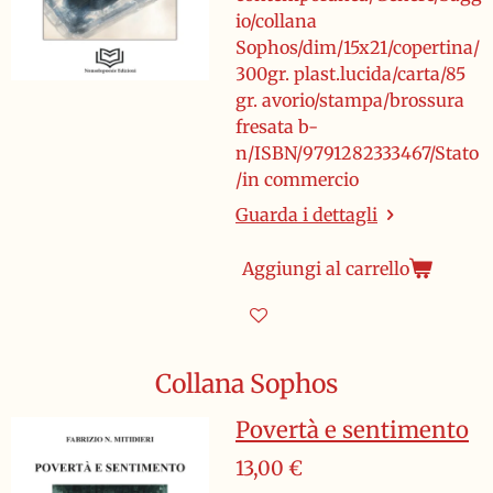
io/collana
Sophos/dim/15x21/copertina/
300gr. plast.lucida/carta/85
gr. avorio/stampa/brossura
fresata b-
n/ISBN/9791282333467/Stato
/in commercio
Guarda i dettagli
Aggiungi al carrello
Collana Sophos
Povertà e sentimento
13,00 €