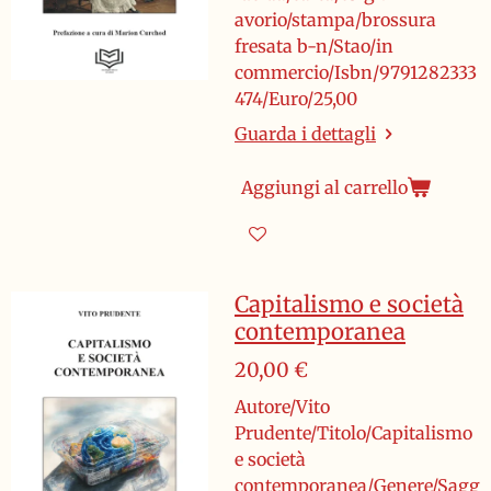
avorio/stampa/brossura
fresata b-n/Stao/in
commercio/Isbn/9791282333
474/Euro/25,00
Guarda i dettagli
Aggiungi al carrello
Capitalismo e società
contemporanea
20,00 €
Autore/Vito
Prudente/Titolo/Capitalismo
e società
contemporanea/Genere/Sagg