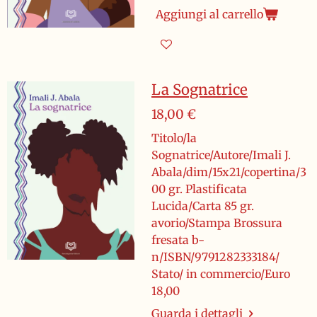
Aggiungi al carrello
La Sognatrice
18,00 €
Titolo/la
Sognatrice/Autore/Imali J.
Abala/dim/15x21/copertina/3
00 gr. Plastificata
Lucida/Carta 85 gr.
avorio/Stampa Brossura
fresata b-
n/ISBN/9791282333184/
Stato/ in commercio/Euro
18,00
Guarda i dettagli