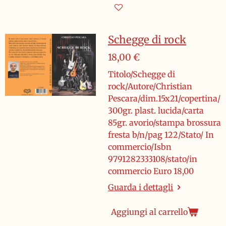
Schegge di rock
18,00 €
Titolo/Schegge di
rock/Autore/Christian
Pescara/dim.15x21/copertina/
300gr. plast. lucida/carta
85gr. avorio/stampa brossura
fresta b/n/pag 122/Stato/ In
commercio/Isbn
9791282333108/stato/in
commercio Euro 18,00
Guarda i dettagli
Aggiungi al carrello