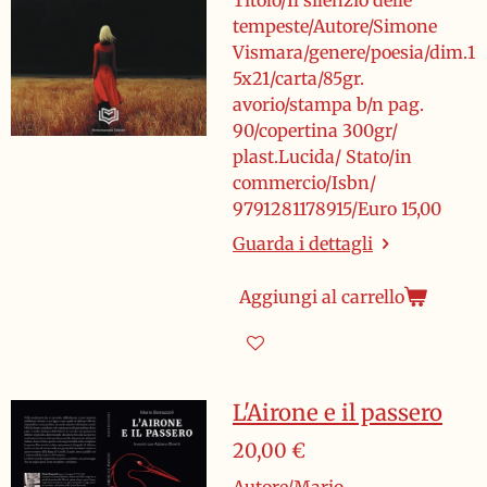
Titolo/Il silenzio delle
tempeste/Autore/Simone
Vismara/genere/poesia/dim.1
5x21/carta/85gr.
avorio/stampa b/n pag.
90/copertina 300gr/
plast.Lucida/ Stato/in
commercio/Isbn/
9791281178915/Euro 15,00
Guarda i dettagli
Aggiungi al carrello
L'Airone e il passero
20,00 €