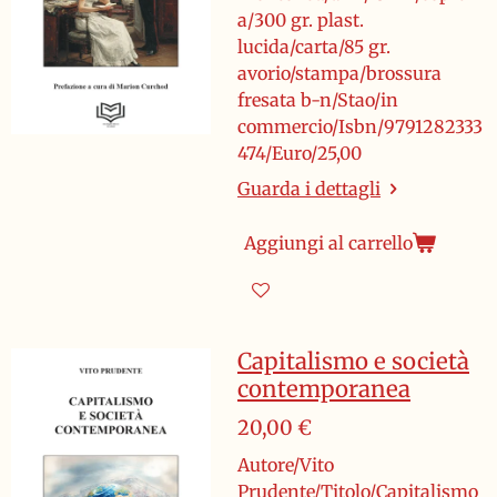
a/300 gr. plast.
lucida/carta/85 gr.
avorio/stampa/brossura
fresata b-n/Stao/in
commercio/Isbn/9791282333
474/Euro/25,00
Guarda i dettagli
Aggiungi al carrello
Capitalismo e società
contemporanea
20,00 €
Autore/Vito
Prudente/Titolo/Capitalismo