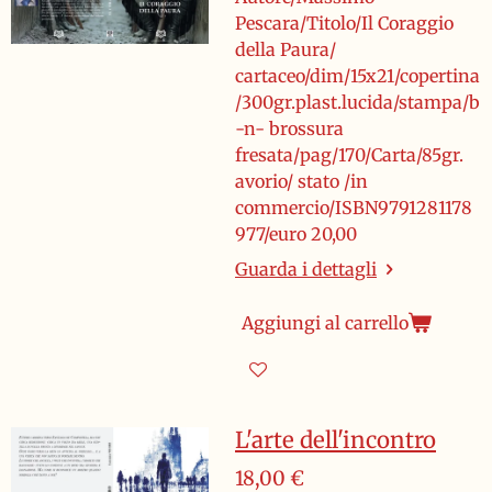
Pescara/Titolo/Il Coraggio
della Paura/
cartaceo/dim/15x21/copertina
/300gr.plast.lucida/stampa/b
-n- brossura
fresata/pag/170/Carta/85gr.
avorio/ stato /in
commercio/ISBN9791281178
977/euro 20,00
Guarda i dettagli
Aggiungi al carrello
L'arte dell'incontro
18,00 €