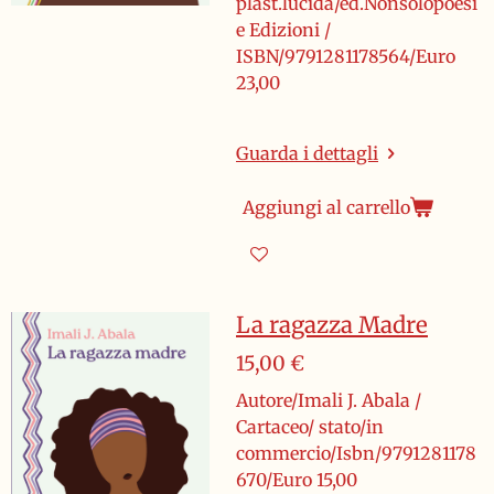
plast.lucida/ed.Nonsolopoesi
e Edizioni /
ISBN/9791281178564/Euro
23,00
Guarda i dettagli
Aggiungi al carrello
La ragazza Madre
15,00 €
Autore/Imali J. Abala /
Cartaceo/ stato/in
commercio/Isbn/9791281178
670/Euro 15,00