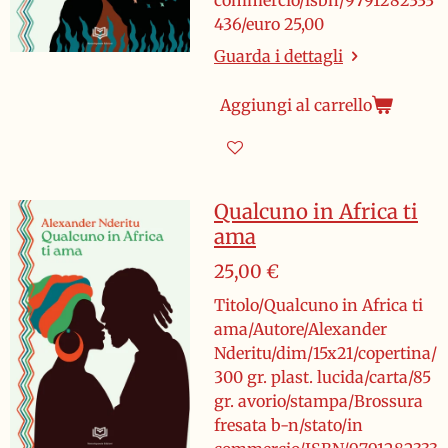
commercio/isbn/9791282333
436/euro 25,00
Guarda i dettagli
Aggiungi al carrello
Qualcuno in Africa ti
ama
25,00 €
Titolo/Qualcuno in Africa ti
ama/Autore/Alexander
Nderitu/dim/15x21/copertina/
300 gr. plast. lucida/carta/85
gr. avorio/stampa/Brossura
fresata b-n/stato/in