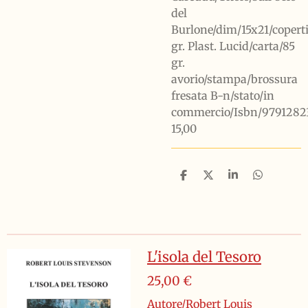
del
Burlone/dim/15x21/copert
gr. Plast. Lucid/carta/85
gr.
avorio/stampa/brossura
fresata B-n/stato/in
commercio/Isbn/9791282
15,00
C
C
C
C
o
o
o
o
n
n
n
n
d
d
d
d
i
i
i
i
v
v
v
v
i
i
i
i
L'isola del Tesoro
d
d
d
d
i
i
i
i
25,00 €
Autore/Robert Louis