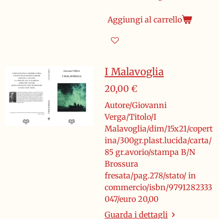
Aggiungi al carrello
I Malavoglia
20,00 €
Autore/Giovanni
Verga/Titolo/I
Malavoglia/dim/15x21/copert
ina/300gr.plast.lucida/carta/
85 gr.avorio/stampa B/N
Brossura
fresata/pag.278/stato/ in
commercio/isbn/9791282333
047/euro 20,00
Guarda i dettagli