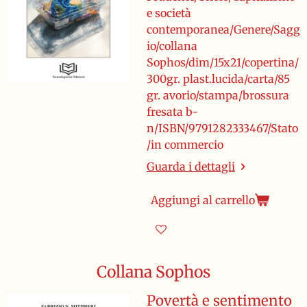
e società
contemporanea/Genere/Sagg
io/collana
Sophos/dim/15x21/copertina/
300gr. plast.lucida/carta/85
gr. avorio/stampa/brossura
fresata b-
n/ISBN/9791282333467/Stato
/in commercio
Guarda i dettagli
Aggiungi al carrello
Collana Sophos
Povertà e sentimento