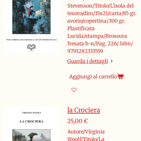
Stevenson/Titolo/L'isola del
tesoro/dim/15x21/carta/85 gr.
avorio/copertina/300 gr.
Plastificata
Lucida/stampa/Brossura
fresata b-n/Pag. 226/ Isbn/
9791282333559
Guarda i dettagli
Aggiungi al carrello
la Crociera
25,00 €
Autore/Virginia
Woolf/Titolo/La