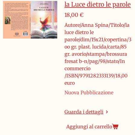
la Luce dietro le parole
18,00 €
Autore/Anna Spina/Titolo/la
luce dietro le
parole/dim/15x21/copertina/3
oo gr. plast. lucida/carta/85
gr. avorio/stampa/brossura
fresat b-n/pag/98/stato/In
commercio
/ISBN/9791282333139/18,00
euro
Nuova Pubblicazione
Guarda i dettagli
Aggiungi al carrello