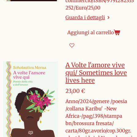
commercio/ISBN/9791282333
252/Euro/25,00
Guarda i dettagli
Aggiungi al carrello
A Volte l'amore vive
qui/ Sometimes love
lives here
23,00 €
Anno/2024/genere /poesia
/collana Karibu' -New
Africa-/pag/.398/stampa
bn/brossura fresata/
carta/80gr.avorio/cop.300gr.