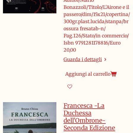
Autore/Mario
Bonazzoli/Titolo/L'Airone e il
passero/dim/15x21/copertina/
300gr.plast.lucida/stanpa/br
ossura fresatab-n/
Pag.126/Stato/in commercio/
Isbn 9791281178816/Euro
20,00
Guarda i dettagli
Aggiungi al carrello
Francesca -La
Duchessa
dell'Ombrone-
Seconda Edizione