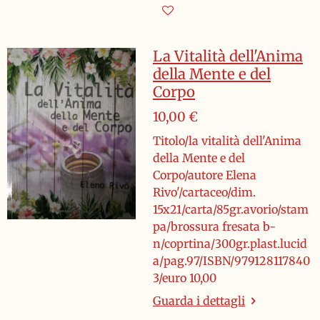
La Vitalità dell'Anima
della Mente e del
Corpo
10,00 €
Titolo/la vitalità dell'Anima
della Mente e del
Corpo/autore Elena
Rivo'/cartaceo/dim.
15x21/carta/85gr.avorio/stam
pa/brossura fresata b-
n/coprtina/300gr.plast.lucid
a/pag.97/ISBN/979128117840
3/euro 10,00
Guarda i dettagli