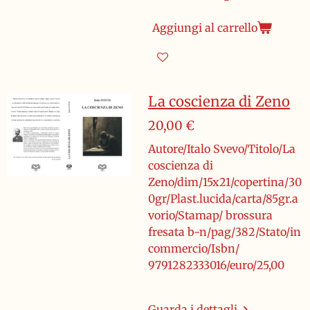
Aggiungi al carrello
La coscienza di Zeno
20,00 €
Autore/Italo Svevo/Titolo/La
coscienza di
Zeno/dim/15x21/copertina/30
0gr/Plast.lucida/carta/85gr.a
vorio/Stamap/ brossura
fresata b-n/pag/382/Stato/in
commercio/Isbn/
9791282333016/euro/25,00
Guarda i dettagli