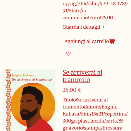
n/pag/264/isbn/97912811789
91/Stato/in
commercio/Euro/25,00
Guarda i dettagli
Aggiungi al carrello
Se arriverai al
tramonto
25,00 €
Titolo/Se arriverai al
tramonto/Autore/Eugine
Kabasa/dim/15x21/copertina/
300gr. plast.lucida/carta/85
gr avorio/stampa/brossura