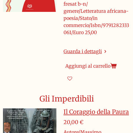
fresat b-n/
genere/Letteratura africana-
poesia/Stato/in
commercio/Isbn/9791282333
061/Euro 25,00
Guarda i dettagli
Aggiungi al carrello
Gli Imperdibili
Il Coraggio della Paura
20,00 €
Autore/Massimo