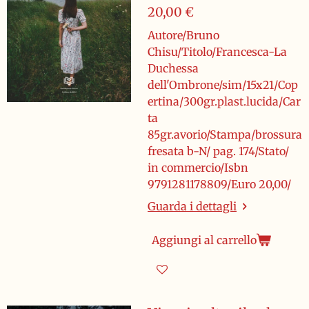
20,00 €
Autore/Bruno
Chisu/Titolo/Francesca-La
Duchessa
dell'Ombrone/sim/15x21/Cop
ertina/300gr.plast.lucida/Car
ta
85gr.avorio/Stampa/brossura
fresata b-N/ pag. 174/Stato/
in commercio/Isbn
9791281178809/Euro 20,00/
Guarda i dettagli
Aggiungi al carrello