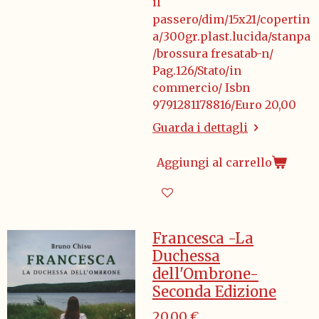
il
passero/dim/15x21/copertin
a/300gr.plast.lucida/stanpa
/brossura fresatab-n/
Pag.126/Stato/in
commercio/ Isbn
9791281178816/Euro 20,00
Guarda i dettagli
Aggiungi al carrello
Francesca -La
Duchessa
dell'Ombrone-
Seconda Edizione
20,00 €