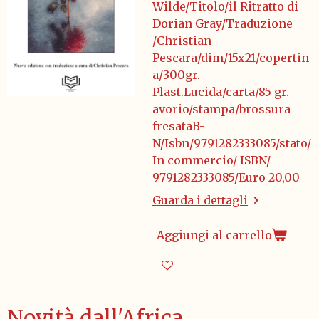
Wilde/Titolo/il Ritratto di
Dorian Gray/Traduzione
/Christian
Pescara/dim/15x21/copertin
a/300gr.
Plast.Lucida/carta/85 gr.
avorio/stampa/brossura
fresataB-
N/Isbn/9791282333085/stato/
In commercio/ ISBN/
9791282333085/Euro 20,00
Guarda i dettagli
Aggiungi al carrello
Novità dall'Africa