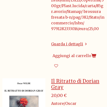
Zeno/dim/15x21/copertina/3
00gr/Plast.lucida/carta/85g
r.avorio/Stamap/ brossura
fresata b-n/pag/382/Stato/in
commercio/Isbn/
9791282333016/euro/25,00
Guarda i dettagli
Aggiungi al carrello
Il Ritratto di Dorian
Gray
20,00 €
Autore/Oscar