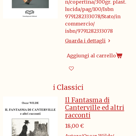
n/copertina/300gr. plast.
lucida/pag/100/Isbn
9791282333078/Stato/in
commercio/
isbn/9791282333078
Guarda i dettagli
Aggiungi al carrello
i Classici
Il Fantasma di
Canterville ed altri
racconti
18,00 €