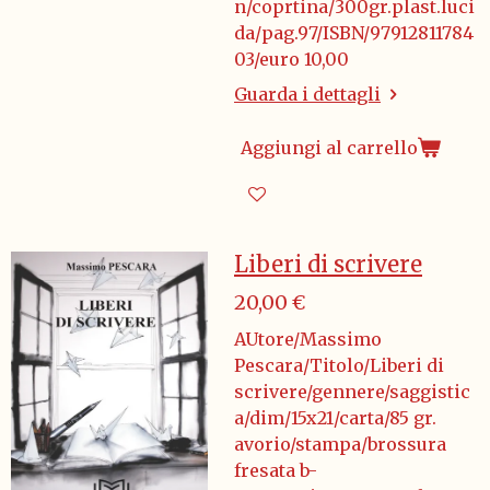
n/coprtina/300gr.plast.luci
da/pag.97/ISBN/97912811784
03/euro 10,00
Guarda i dettagli
Aggiungi al carrello
Liberi di scrivere
20,00 €
AUtore/Massimo
Pescara/Titolo/Liberi di
scrivere/gennere/saggistic
a/dim/15x21/carta/85 gr.
avorio/stampa/brossura
fresata b-