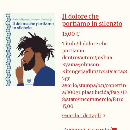
Il dolore che
portiamo in silenzio
15,00 €
Titolo/Il dolore che
portiamo
dentro/Autore/Joshua
Kyama-Johnson
Kitengejja/dim/15x21/carta/8
5gr
avorio/stampa/b.n/copertin
a/300gr.plast.lucida/Pag./13
8/stato/incommercio/Euro
15,00
Guarda i dettagli
Aggiungi al carrello