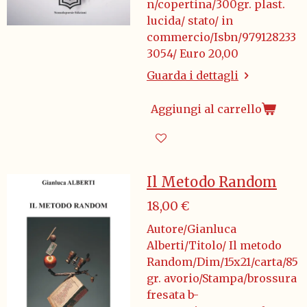
n/copertina/300gr. plast.
lucida/ stato/ in
commercio/Isbn/979128233
3054/ Euro 20,00
Guarda i dettagli
Aggiungi al carrello
Il Metodo Random
18,00 €
Autore/Gianluca
Alberti/Titolo/ Il metodo
Random/Dim/15x21/carta/85
gr. avorio/Stampa/brossura
fresata b-