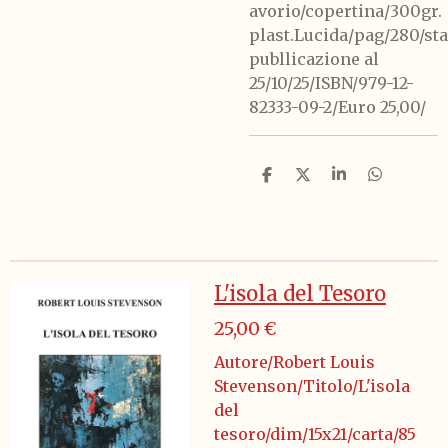
avorio/copertina/300gr.
plast.Lucida/pag/280/sta
publlicazione al
25/10/25/ISBN/979-12-
82333-09-2/Euro 25,00/
C
C
C
C
o
o
o
o
n
n
n
n
d
d
d
d
i
i
i
i
v
v
v
v
i
i
i
i
L'isola del Tesoro
d
d
d
d
i
i
i
i
25,00 €
Autore/Robert Louis
Stevenson/Titolo/L'isola
del
tesoro/dim/15x21/carta/85