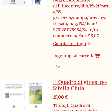
Negri/Titolo/L'Arte
dell'Incontro/dim/15x21/cart
a/85
gr.avorio/stampa/brossura
fresata/ pag/154/ isbn/
9791281178984/Stato/in
commercio/ Euro/18,00
Guarda i dettagli
Aggiungi al carrello
Il Quadro di ginestre-
Sibilla Ciula
15,00 €
Titolo/Il Quadro di