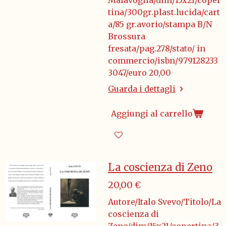
Malavoglia/dim/15x21/coper
tina/300gr.plast.lucida/cart
a/85 gr.avorio/stampa B/N
Brossura
fresata/pag.278/stato/ in
commercio/isbn/979128233
3047/euro 20,00
Guarda i dettagli
Aggiungi al carrello
La coscienza di Zeno
20,00 €
Autore/Italo Svevo/Titolo/La
coscienza di