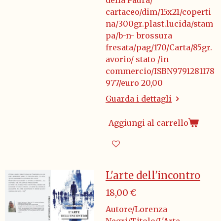
della Paura/
cartaceo/dim/15x21/coperti
na/300gr.plast.lucida/stam
pa/b-n- brossura
fresata/pag/170/Carta/85gr.
avorio/ stato /in
commercio/ISBN9791281178
977/euro 20,00
Guarda i dettagli
Aggiungi al carrello
L'arte dell'incontro
18,00 €
Autore/Lorenza