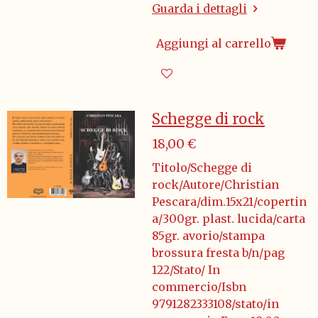
Guarda i dettagli
Aggiungi al carrello
Schegge di rock
18,00 €
Titolo/Schegge di
rock/Autore/Christian
Pescara/dim.15x21/copertin
a/300gr. plast. lucida/carta
85gr. avorio/stampa
brossura fresta b/n/pag
122/Stato/ In
commercio/Isbn
9791282333108/stato/in