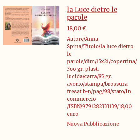
la Luce dietro le
parole
18,00 €
Autore/Anna
Spina/Titolo/la luce dietro
le
parole/dim/15x21/copertina/
3oo gr. plast.
lucida/carta/85 gr.
avorio/stampa/brossura
fresat b-n/pag/98/stato/In
commercio
/ISBN/9791282333139/18,00
euro
Nuova Pubblicazione