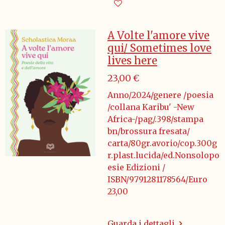
A Volte l'amore vive
qui/ Sometimes love
lives here
23,00 €
Anno/2024/genere /poesia
/collana Karibu' -New
Africa-/pag/.398/stampa
bn/brossura fresata/
carta/80gr.avorio/cop.300g
r.plast.lucida/ed.Nonsolopo
esie Edizioni /
ISBN/9791281178564/Euro
23,00
Guarda i dettagli