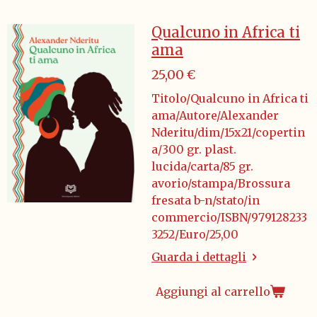
Qualcuno in Africa ti
ama
25,00 €
Titolo/Qualcuno in Africa ti
ama/Autore/Alexander
Nderitu/dim/15x21/copertin
a/300 gr. plast.
lucida/carta/85 gr.
avorio/stampa/Brossura
fresata b-n/stato/in
commercio/ISBN/979128233
3252/Euro/25,00
Guarda i dettagli
Aggiungi al carrello