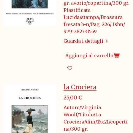
gr. avorio/copertina/300 gr.
Plastificata
Lucida/stampa/Brossura
fresata b-n/Pag. 226/ Isbn/
9791282333559
Guarda i dettagli
Aggiungi al carrello
la Crociera
25,00 €
Autore/Virginia
Woolf/Titolo/La
Crociera/dim/15x21/coperti
na/300 gr.