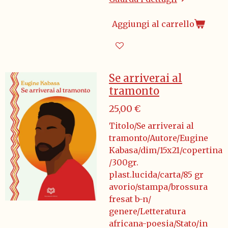
Aggiungi al carrello
Se arriverai al
tramonto
25,00 €
Titolo/Se arriverai al
tramonto/Autore/Eugine
Kabasa/dim/15x21/copertina
/300gr.
plast.lucida/carta/85 gr
avorio/stampa/brossura
fresat b-n/
genere/Letteratura
africana-poesia/Stato/in