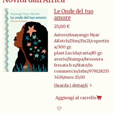
Le Onde del tuo
amore
25,00 €
Autore/Anayango Nyar
AKetch/Dim/15x21/copertin
a/300 gr.
plast.Lucida/carta/85 gr.
avorio/Stampa/brossura
fresata b-n/Stato/In
commercio/isbn/979128233
3436/euro 25,00
Guarda i dettagli
Aggiungi al carrello