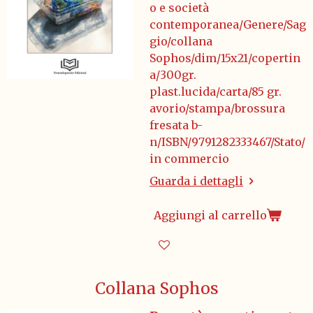
o e società
contemporanea/Genere/Sag
gio/collana
Sophos/dim/15x21/copertin
a/300gr.
plast.lucida/carta/85 gr.
avorio/stampa/brossura
fresata b-
n/ISBN/9791282333467/Stato/
in commercio
Guarda i dettagli
Aggiungi al carrello
Collana Sophos