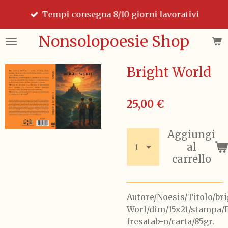
Vai
Tempi consegna 8/10 giorni lavorativi
al
contenuto
Nonsolopoesie Shop
principale
Bright World
25,00 €
Aggiungi
al
carrello
Autore/Noesis/Titolo/br
Worl/dim/15x21/stampa/
fresatab-n/carta/85gr.