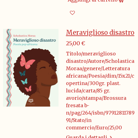
Meraviglioso disastro
25,00 €
Titolo/meraviglioso
disastro/Autore/Scholastica
Moraa/genere/Letteratura
africana/Poesia/dim/15x21/c
opertina/300gr. plast.
lucida/carta/85 gr.
avorio/stampa/Brossura
fresata b-
n/pag/264/isbn/97912811789
91/Stato/in
commercio/Euro/25,00
Guarda i dettagli