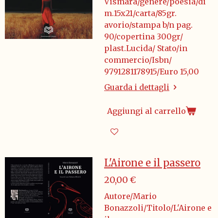
Vismara/genere/poesia/di
m.15x21/carta/85gr.
avorio/stampa b/n pag.
90/copertina 300gr/
plast.Lucida/ Stato/in
commercio/Isbn/
9791281178915/Euro 15,00
Guarda i dettagli
Aggiungi al carrello
L'Airone e il passero
20,00 €
Autore/Mario
Bonazzoli/Titolo/L'Airone e