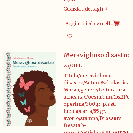
Guarda i dettagli
Aggiungi al carrello
Meraviglioso disastro
25,00 €
Titolo/meraviglioso
disastro/Autore/Scholastica
Moraa/genere/Letteratura
africana/Poesia/dim/15x21/c
opertina/300gr. plast.
lucida/carta/85 gr.
avorio/stampa/Brossura
fresata b-
n/pag/264/isbn/97912811789