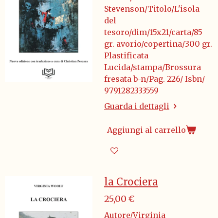
Stevenson/Titolo/L'isola
del
tesoro/dim/15x21/carta/85
gr. avorio/copertina/300 gr.
Plastificata
Lucida/stampa/Brossura
fresata b-n/Pag. 226/ Isbn/
9791282333559
Guarda i dettagli
Aggiungi al carrello
la Crociera
25,00 €
Autore/Virginia