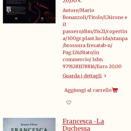
20,00 €
Autore/Mario
Bonazzoli/Titolo/L'Airone e
il
passero/dim/15x21/copertin
a/300gr.plast.lucida/stanpa
/brossura fresatab-n/
Pag.126/Stato/in
commercio/ Isbn
9791281178816/Euro 20,00
Guarda i dettagli
Aggiungi al carrello
Francesca -La
Duchessa