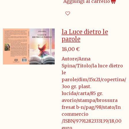
Aggiungi al carrello
la Luce dietro le
parole
18,00 €
Autore/Anna
Spina/Titolo/la luce dietro
le
parole/dim/15x21/copertina/
3oo gr. plast.
lucida/carta/85 gr.
avorio/stampa/brossura
fresat b-n/pag/98/stato/In
commercio
/ISBN/9791282333139/18,00
euro