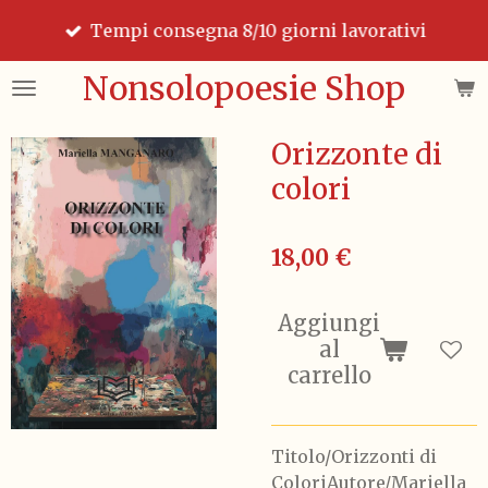
Vai
Tempi consegna 8/10 giorni lavorativi
al
contenuto
Nonsolopoesie Shop
principale
Orizzonte di
colori
18,00 €
Aggiungi
al
carrello
Titolo/Orizzonti di
ColoriAutore/Mariella