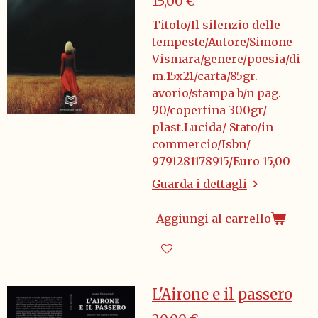
15,00 €
Titolo/Il silenzio delle
tempeste/Autore/Simone
Vismara/genere/poesia/di
m.15x21/carta/85gr.
avorio/stampa b/n pag.
90/copertina 300gr/
plast.Lucida/ Stato/in
commercio/Isbn/
9791281178915/Euro 15,00
Guarda i dettagli
Aggiungi al carrello
L'Airone e il passero