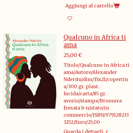
Aggiungi al carrello
Qualcuno in Africa ti
ama
25,00 €
Titolo/Qualcuno in Africa ti
ama/Autore/Alexander
Nderitu/dim/15x21/copertin
a/300 gr. plast.
lucida/carta/85 gr.
avorio/stampa/Brossura
fresata b-n/stato/in
commercio/ISBN/979128233
3252/Euro/25,00
Guarda i dettagli