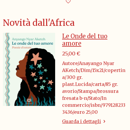
Novità dall'Africa
Le Onde del tuo
amore
25,00 €
Autore/Anayango Nyar
AKetch/Dim/15x21/copertin
a/300 gr.
plast.Lucida/carta/85 gr.
avorio/Stampa/brossura
fresata b-n/Stato/In
commercio/isbn/979128233
3436/euro 25,00
Guarda i dettagli