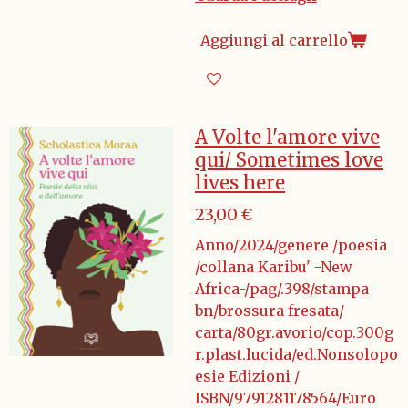
Aggiungi al carrello
A Volte l'amore vive
qui/ Sometimes love
lives here
23,00 €
Anno/2024/genere /poesia
/collana Karibu' -New
Africa-/pag/.398/stampa
bn/brossura fresata/
carta/80gr.avorio/cop.300g
r.plast.lucida/ed.Nonsolopo
esie Edizioni /
ISBN/9791281178564/Euro