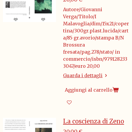
Autore/Giovanni
Verga/Titolo/I
Malavoglia/dim/15x21/coper
tina/300gr.plast.lucida/cart
a/85 gr.avorio/stampa B/N
Brossura
fresata/pag.278/stato/ in
commercio/isbn/979128233
3047/euro 20,00
Guarda i dettagli
Aggiungi al carrello
La coscienza di Zeno
20,00 €