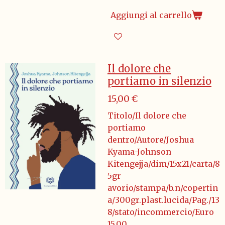
Aggiungi al carrello
Il dolore che
portiamo in silenzio
15,00 €
Titolo/Il dolore che
portiamo
dentro/Autore/Joshua
Kyama-Johnson
Kitengejja/dim/15x21/carta/8
5gr
avorio/stampa/b.n/copertin
a/300gr.plast.lucida/Pag./13
8/stato/incommercio/Euro
15,00