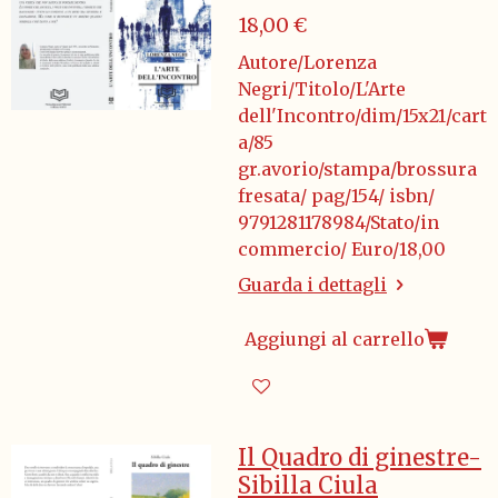
18,00 €
Autore/Lorenza
Negri/Titolo/L'Arte
dell'Incontro/dim/15x21/cart
a/85
gr.avorio/stampa/brossura
fresata/ pag/154/ isbn/
9791281178984/Stato/in
commercio/ Euro/18,00
Guarda i dettagli
Aggiungi al carrello
Il Quadro di ginestre-
Sibilla Ciula