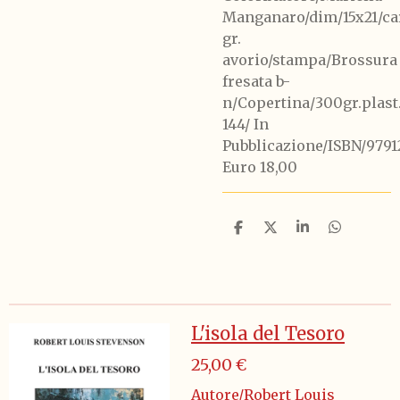
Manganaro/dim/15x21/ca
gr.
avorio/stampa/Brossura
fresata b-
n/Copertina/300gr.plast
144/ In
Pubblicazione/ISBN/9791
Euro 18,00
C
C
C
C
o
o
o
o
n
n
n
n
d
d
d
d
i
i
i
i
v
v
v
v
i
i
i
i
L'isola del Tesoro
d
d
d
d
i
i
i
i
25,00 €
Autore/Robert Louis